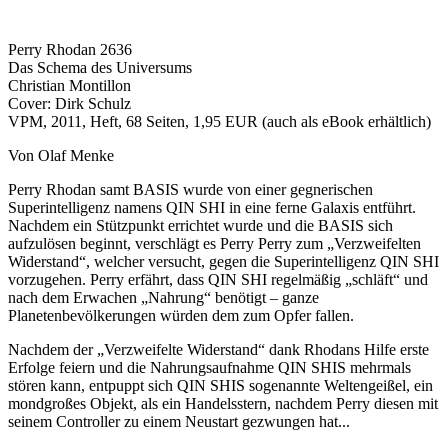
Perry Rhodan 2636
Das Schema des Universums
Christian Montillon
Cover: Dirk Schulz
VPM, 2011, Heft, 68 Seiten, 1,95 EUR (auch als eBook erhältlich)
Von Olaf Menke
Perry Rhodan samt BASIS wurde von einer gegnerischen
Superintelligenz namens QIN SHI in eine ferne Galaxis entführt.
Nachdem ein Stützpunkt errichtet wurde und die BASIS sich
aufzulösen beginnt, verschlägt es Perry Perry zum „Verzweifelten
Widerstand“, welcher versucht, gegen die Superintelligenz QIN SHI
vorzugehen. Perry erfährt, dass QIN SHI regelmäßig „schläft“ und
nach dem Erwachen „Nahrung“ benötigt – ganze
Planetenbevölkerungen würden dem zum Opfer fallen.
Nachdem der „Verzweifelte Widerstand“ dank Rhodans Hilfe erste
Erfolge feiern und die Nahrungsaufnahme QIN SHIS mehrmals
stören kann, entpuppt sich QIN SHIS sogenannte Weltengeißel, ein
mondgroßes Objekt, als ein Handelsstern, nachdem Perry diesen mit
seinem Controller zu einem Neustart gezwungen hat...