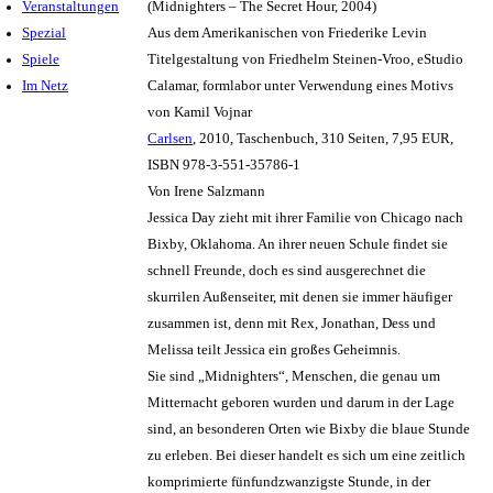
Veranstaltungen
(Midnighters – The Secret Hour, 2004)
Spezial
Aus dem Amerikanischen von Friederike Levin
Spiele
Titelgestaltung von Friedhelm Steinen-Vroo, eStudio
Im Netz
Calamar, formlabor unter Verwendung eines Motivs
von Kamil Vojnar
Carlsen
, 2010, Taschenbuch, 310 Seiten, 7,95 EUR,
ISBN 978-3-551-35786-1
Von Irene Salzmann
Jessica Day zieht mit ihrer Familie von Chicago nach
Bixby, Oklahoma. An ihrer neuen Schule findet sie
schnell Freunde, doch es sind ausgerechnet die
skurrilen Außenseiter, mit denen sie immer häufiger
zusammen ist, denn mit Rex, Jonathan, Dess und
Melissa teilt Jessica ein großes Geheimnis.
Sie sind „Midnighters“, Menschen, die genau um
Mitternacht geboren wurden und darum in der Lage
sind, an besonderen Orten wie Bixby die blaue Stunde
zu erleben. Bei dieser handelt es sich um eine zeitlich
komprimierte fünfundzwanzigste Stunde, in der