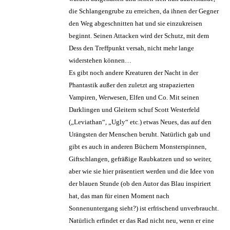
die Schlangengrube zu erreichen, da ihnen der Gegner
den Weg abgeschnitten hat und sie einzukreisen
beginnt. Seinen Attacken wird der Schutz, mit dem
Dess den Treffpunkt versah, nicht mehr lange
widerstehen können…
Es gibt noch andere Kreaturen der Nacht in der
Phantastik außer den zuletzt arg strapazierten
Vampiren, Werwesen, Elfen und Co. Mit seinen
Darklingen und Gleitern schuf Scott Westerfeld
(„Leviathan“, „Ugly“ etc.) etwas Neues, das auf den
Urängsten der Menschen beruht. Natürlich gab und
gibt es auch in anderen Büchern Monsterspinnen,
Giftschlangen, gefräßige Raubkatzen und so weiter,
aber wie sie hier präsentiert werden und die Idee von
der blauen Stunde (ob den Autor das Blau inspiriert
hat, das man für einen Moment nach
Sonnenuntergang sieht?) ist erfrischend unverbraucht.
Natürlich erfindet er das Rad nicht neu, wenn er eine