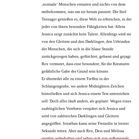
‚normale‘ Menschen erstarren und nichts von dem
mitbekommen, was um sie herum passiert. Die fünf
Teenager genießen es, diese Welt zu erforschen, in der
jeder von ihnen besondere Fähigkeiten hat. Allein
Jessica zeigt zunächst kein Talent. Allerdings wird sie
von den Gleitern und den Darklingen, den Urfeinden
der Menschen, die sich in die blaue Stunde
zurückgezogen haben, gefürchtet, gehasst und gejagt.
Rex vermutet, dass eine besondere, für die Kreaturen
gefährliche Gabe der Grund sein könnte.
Er überredet alle zu einem Treffen in der
Schlangengrube, wo andere Midnighters Zeichen
hinterließen und sich Jessica einem Test unterziehen
soll. Doch alles läuft anders, als geplant: Wegen eines
zudringlichen Verehrers verspätet sich Jessica und
wird von zahlreichen Darklingen und Gleitern
angegriffen. Jonathan kann seine Freundin in letzter
Sekunde retten. Aber auch Rex, Dess und Melissa
wurden aufgehalten und sehen sich nun außerstande,