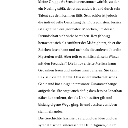
kleine Gruppe Außenseiter zusammenwürfelt, zu der
ein Neuling stößt, der etwas anders ist und durch sein
Talent aus dem Rahmen fällt. Sehr schön ist jedoch
die individuelle Gestaltung der Protagonisten: Jessica
ist eigentlich ein ‚normales‘ Mädchen, um dessen
Freundschaft sich viele bemühen. Rex (König)
betrachtet sich als Anführer der Midnighters, da er die
Zeichen lesen kann und mehr als die anderen über die
Mysterien weiß. Aber teilt er wirklich all sein Wissen
mit den Freunden? Die introvertierte Melissa kann
Gedanken lesen und andere manipulieren. Sie kennt
Rex seit vielen Jahren. Dess ist ein mathematisches
Genie und hat einige interessante Zusammenhänge
aufgedeckt. Sie sorgt auch dafür, dass Jessica Jonathan
näher kennenlernt, der als Unruhestifter gilt und
bislang eigene Wege ging. Er und Jessica verlieben
sich ineinander.
Die Geschichte fasziniert aufgrund der Idee und der
sympathischen, interessanten Hauptfiguren, die im