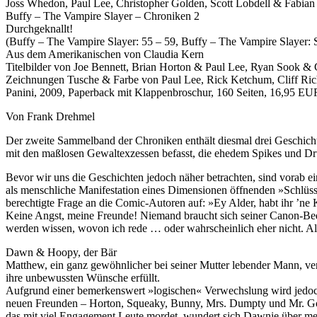
Joss Whedon, Paul Lee, Christopher Golden, Scott Lobdell & Fabian
Buffy – The Vampire Slayer – Chroniken 2
Durchgeknallt!
(Buffy – The Vampire Slayer: 55 – 59, Buffy – The Vampire Slayer:
Aus dem Amerikanischen von Claudia Kern
Titelbilder von Joe Bennett, Brian Horton & Paul Lee, Ryan Sook &
Zeichnungen Tusche & Farbe von Paul Lee, Rick Ketchum, Cliff Ri
Panini, 2009, Paperback mit Klappenbroschur, 160 Seiten, 16,95 
Von Frank Drehmel
Der zweite Sammelband der Chroniken enthält diesmal drei Geschichte
mit den maßlosen Gewaltexzessen befasst, die ehedem Spikes und Dr
Bevor wir uns die Geschichten jedoch näher betrachten, sind vorab e
als menschliche Manifestation eines Dimensionen öffnenden »Schlüssel
berechtigte Frage an die Comic-Autoren auf: »Ey Alder, habt ihr ’ne
Keine Angst, meine Freunde! Niemand braucht sich seiner Canon-Beden
werden wissen, wovon ich rede … oder wahrscheinlich eher nicht. A
Dawn & Hoopy, der Bär
Matthew, ein ganz gewöhnlicher bei seiner Mutter lebender Mann, ver
ihre unbewussten Wünsche erfüllt.
Aufgrund einer bemerkenswert »logischen« Verwechslung wird jedoch 
neuen Freunden – Horton, Squeaky, Bunny, Mrs. Dumpty und Mr. Gord
das mit viel Engagement Leute mordet, wundert sich Dawnie über 