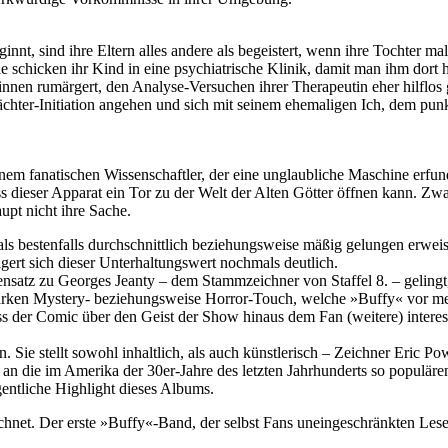
innt, sind ihre Eltern alles andere als begeistert, wenn ihre Tochter 
e schicken ihr Kind in eine psychiatrische Klinik, damit man ihm dort
innen rumärgert, den Analyse-Versuchen ihrer Therapeutin eher hilfl
hter-Initiation angehen und sich mit seinem ehemaligen Ich, dem punk
em fanatischen Wissenschaftler, der eine unglaubliche Maschine erfun
ss dieser Apparat ein Tor zu der Welt der Alten Götter öffnen kann. Z
upt nicht ihre Sache.
ls bestenfalls durchschnittlich beziehungsweise mäßig gelungen erwei
gert sich dieser Unterhaltungswert nochmals deutlich.
ensatz zu Georges Jeanty – dem Stammzeichner von Staffel 8. – gelingt
arken Mystery- beziehungsweise Horror-Touch, welche »Buffy« vor mehr 
ass der Comic über den Geist der Show hinaus dem Fan (weitere) inter
 Sie stellt sowohl inhaltlich, als auch künstlerisch – Zeichner Eric 
enz an die im Amerika der 30er-Jahre des letzten Jahrhunderts so popul
igentliche Highlight dieses Albums.
ichnet. Der erste »Buffy«-Band, der selbst Fans uneingeschränkten Lese