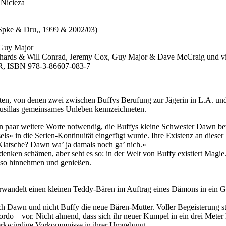
 Nicieza
 Spke & Dru,, 1999 & 2002/03)
 Guy Major
chards & Will Conrad, Jeremy Cox, Guy Major & Dave McCraig und v
EUR, ISBN 978-3-86607-083-7
n, von denen zwei zwischen Buffys Berufung zur Jägerin in L.A. und i
usillas gemeinsames Unleben kennzeichneten.
in paar weitere Worte notwendig, die Buffys kleine Schwester Dawn bet
s« in die Serien-Kontinuität eingefügt wurde. Ihre Existenz an dieser 
 Klatsche? Dawn wa’ ja damals noch ga’ nich.«
ken schämen, aber seht es so: in der Welt von Buffy existiert Magie.
lso hinnehmen und genießen.
wandelt einen kleinen Teddy-Bären im Auftrag eines Dämons in ein Gefä
Dawn und nicht Buffy die neue Bären-Mutter. Voller Begeisterung stel
o – vor. Nicht ahnend, dass sich ihr neuer Kumpel in ein drei Mete
merkwürdige Vorkommnisse in ihrer Umgebung.