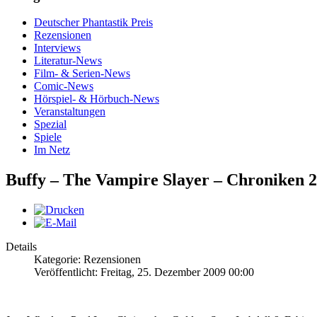
Deutscher Phantastik Preis
Rezensionen
Interviews
Literatur-News
Film- & Serien-News
Comic-News
Hörspiel- & Hörbuch-News
Veranstaltungen
Spezial
Spiele
Im Netz
Buffy – The Vampire Slayer – Chroniken 2
Details
Kategorie: Rezensionen
Veröffentlicht: Freitag, 25. Dezember 2009 00:00