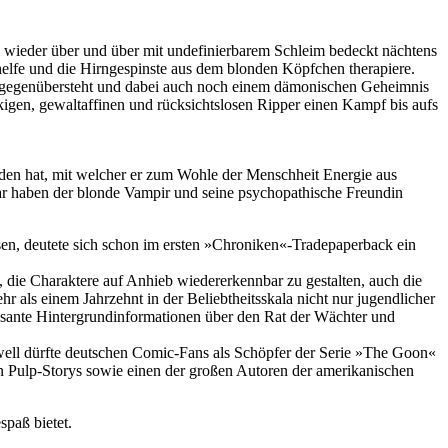
mal wieder über und über mit undefinierbarem Schleim bedeckt nächtens
 helfe und die Hirngespinste aus dem blonden Köpfchen therapiere.
os gegenübersteht und dabei auch noch einem dämonischen Geheimnis
igen, gewaltaffinen und rücksichtslosen Ripper einen Kampf bis aufs
den hat, mit welcher er zum Wohle der Menschheit Energie aus
war haben der blonde Vampir und seine psychopathische Freundin
sen, deutete sich schon im ersten »Chroniken«-Tradepaperback ein
, die Charaktere auf Anhieb wiedererkennbar zu gestalten, auch die
als einem Jahrzehnt in der Beliebtheitsskala nicht nur jugendlicher
essante Hintergrundinformationen über den Rat der Wächter und
Powell dürfte deutschen Comic-Fans als Schöpfer der Serie »The Goon«
ären Pulp-Storys sowie einen der großen Autoren der amerikanischen
spaß bietet.