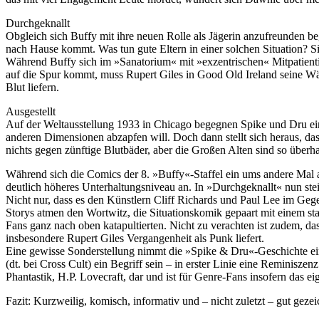
Durchgeknallt
Obgleich sich Buffy mit ihre neuen Rolle als Jägerin anzufreunden beg
nach Hause kommt. Was tun gute Eltern in einer solchen Situation? Si
Während Buffy sich im »Sanatorium« mit »exzentrischen« Mitpatient
auf die Spur kommt, muss Rupert Giles in Good Old Ireland seine Wäc
Blut liefern.
Ausgestellt
Auf der Weltausstellung 1933 in Chicago begegnen Spike und Dru ein
anderen Dimensionen abzapfen will. Doch dann stellt sich heraus, da
nichts gegen zünftige Blutbäder, aber die Großen Alten sind so überha
Während sich die Comics der 8. »Buffy«-Staffel ein ums andere Mal a
deutlich höheres Unterhaltungsniveau an. In »Durchgeknallt« nun stei
Nicht nur, dass es den Künstlern Cliff Richards und Paul Lee im Geg
Storys atmen den Wortwitz, die Situationskomik gepaart mit einem st
Fans ganz nach oben katapultierten. Nicht zu verachten ist zudem, d
insbesondere Rupert Giles Vergangenheit als Punk liefert.
Eine gewisse Sonderstellung nimmt die »Spike & Dru«-Geschichte ein.
(dt. bei Cross Cult) ein Begriff sein – in erster Linie eine Reminisz
Phantastik, H.P. Lovecraft, dar und ist für Genre-Fans insofern das e
Fazit: Kurzweilig, komisch, informativ und – nicht zuletzt – gut geze