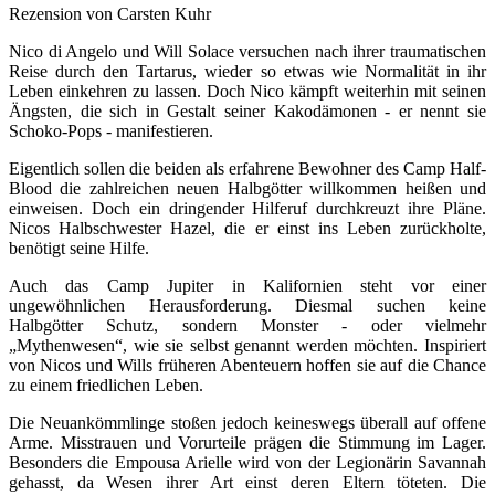
Rezension von Carsten Kuhr
Nico di Angelo und Will Solace versuchen nach ihrer traumatischen
Reise durch den Tartarus, wieder so etwas wie Normalität in ihr
Leben einkehren zu lassen. Doch Nico kämpft weiterhin mit seinen
Ängsten, die sich in Gestalt seiner Kakodämonen - er nennt sie
Schoko-Pops - manifestieren.
Eigentlich sollen die beiden als erfahrene Bewohner des Camp Half-
Blood die zahlreichen neuen Halbgötter willkommen heißen und
einweisen. Doch ein dringender Hilferuf durchkreuzt ihre Pläne.
Nicos Halbschwester Hazel, die er einst ins Leben zurückholte,
benötigt seine Hilfe.
Auch das Camp Jupiter in Kalifornien steht vor einer
ungewöhnlichen Herausforderung. Diesmal suchen keine
Halbgötter Schutz, sondern Monster - oder vielmehr
„Mythenwesen“, wie sie selbst genannt werden möchten. Inspiriert
von Nicos und Wills früheren Abenteuern hoffen sie auf die Chance
zu einem friedlichen Leben.
Die Neuankömmlinge stoßen jedoch keineswegs überall auf offene
Arme. Misstrauen und Vorurteile prägen die Stimmung im Lager.
Besonders die Empousa Arielle wird von der Legionärin Savannah
gehasst, da Wesen ihrer Art einst deren Eltern töteten. Die