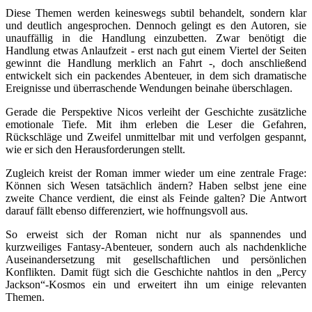
Diese Themen werden keineswegs subtil behandelt, sondern klar
und deutlich angesprochen. Dennoch gelingt es den Autoren, sie
unauffällig in die Handlung einzubetten. Zwar benötigt die
Handlung etwas Anlaufzeit - erst nach gut einem Viertel der Seiten
gewinnt die Handlung merklich an Fahrt -, doch anschließend
entwickelt sich ein packendes Abenteuer, in dem sich dramatische
Ereignisse und überraschende Wendungen beinahe überschlagen.
Gerade die Perspektive Nicos verleiht der Geschichte zusätzliche
emotionale Tiefe. Mit ihm erleben die Leser die Gefahren,
Rückschläge und Zweifel unmittelbar mit und verfolgen gespannt,
wie er sich den Herausforderungen stellt.
Zugleich kreist der Roman immer wieder um eine zentrale Frage:
Können sich Wesen tatsächlich ändern? Haben selbst jene eine
zweite Chance verdient, die einst als Feinde galten? Die Antwort
darauf fällt ebenso differenziert, wie hoffnungsvoll aus.
So erweist sich der Roman nicht nur als spannendes und
kurzweiliges Fantasy-Abenteuer, sondern auch als nachdenkliche
Auseinandersetzung mit gesellschaftlichen und persönlichen
Konflikten. Damit fügt sich die Geschichte nahtlos in den „Percy
Jackson“-Kosmos ein und erweitert ihn um einige relevanten
Themen.