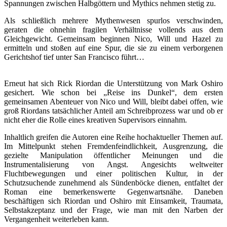
Spannungen zwischen Halbgöttern und Mythics nehmen stetig zu.
Als schließlich mehrere Mythenwesen spurlos verschwinden,
geraten die ohnehin fragilen Verhältnisse vollends aus dem
Gleichgewicht. Gemeinsam beginnen Nico, Will und Hazel zu
ermitteln und stoßen auf eine Spur, die sie zu einem verborgenen
Gerichtshof tief unter San Francisco führt…
Erneut hat sich Rick Riordan die Unterstützung von Mark Oshiro
gesichert. Wie schon bei „Reise ins Dunkel“, dem ersten
gemeinsamen Abenteuer von Nico und Will, bleibt dabei offen, wie
groß Riordans tatsächlicher Anteil am Schreibprozess war und ob er
nicht eher die Rolle eines kreativen Supervisors einnahm.
Inhaltlich greifen die Autoren eine Reihe hochaktueller Themen auf.
Im Mittelpunkt stehen Fremdenfeindlichkeit, Ausgrenzung, die
gezielte Manipulation öffentlicher Meinungen und die
Instrumentalisierung von Angst. Angesichts weltweiter
Fluchtbewegungen und einer politischen Kultur, in der
Schutzsuchende zunehmend als Sündenböcke dienen, entfaltet der
Roman eine bemerkenswerte Gegenwartsnähe. Daneben
beschäftigen sich Riordan und Oshiro mit Einsamkeit, Traumata,
Selbstakzeptanz und der Frage, wie man mit den Narben der
Vergangenheit weiterleben kann.