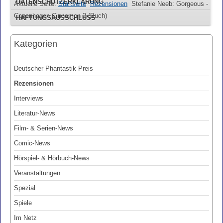
DATENSCHUTZERKLÄRUNG
Aktuelle Seite:
Startseite
Rezensionen
Stefanie Neeb: Gorgeous -
Copenhagen Cinnamon 2 (Buch)
HAFTUNGSAUSSCHLUSS
Kategorien
Deutscher Phantastik Preis
Rezensionen
Interviews
Literatur-News
Film- & Serien-News
Comic-News
Hörspiel- & Hörbuch-News
Veranstaltungen
Spezial
Spiele
Im Netz