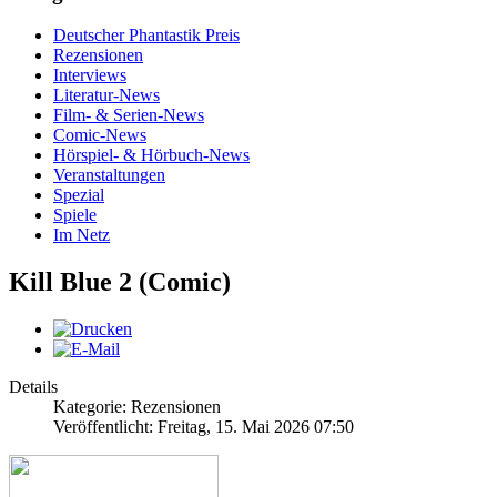
Deutscher Phantastik Preis
Rezensionen
Interviews
Literatur-News
Film- & Serien-News
Comic-News
Hörspiel- & Hörbuch-News
Veranstaltungen
Spezial
Spiele
Im Netz
Kill Blue 2 (Comic)
Details
Kategorie: Rezensionen
Veröffentlicht: Freitag, 15. Mai 2026 07:50