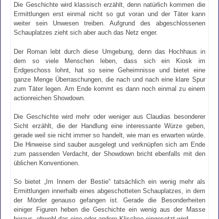
Die Geschichte wird klassisch erzählt, denn natürlich kommen die
Ermittlungen erst einmal nicht so gut voran und der Täter kann
weiter sein Unwesen treiben. Aufgrund des abgeschlossenen
Schauplatzes zieht sich aber auch das Netz enger.
Der Roman lebt durch diese Umgebung, denn das Hochhaus in
dem so viele Menschen leben, dass sich ein Kiosk im
Erdgeschoss lohnt, hat so seine Geheimnisse und bietet eine
ganze Menge Überraschungen, die nach und nach eine klare Spur
zum Täter legen. Am Ende kommt es dann noch einmal zu einem
actionreichen Showdown.
Die Geschichte wird mehr oder weniger aus Claudias besonderer
Sicht erzählt, die der Handlung eine interessante Würze geben,
gerade weil sie nicht immer so handelt, wie man es erwarten würde.
Die Hinweise sind sauber ausgelegt und verknüpfen sich am Ende
zum passenden Verdacht, der Showdown bricht ebenfalls mit den
üblichen Konventionen.
So bietet „Im Innern der Bestie“ tatsächlich ein wenig mehr als
Ermittlungen innerhalb eines abgeschotteten Schauplatzes, in dem
der Mörder genauso gefangen ist. Gerade die Besonderheiten
einiger Figuren heben die Geschichte ein wenig aus der Masse
heraus, obwohl das eine oder andere Klischee eingesetzt wird.