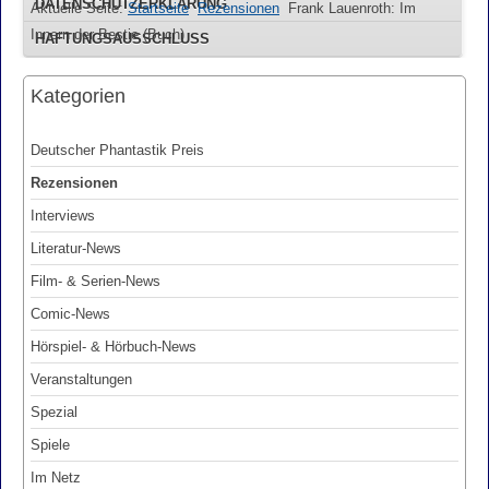
DATENSCHUTZERKLÄRUNG
Aktuelle Seite:
Startseite
Rezensionen
Frank Lauenroth: Im
Innern der Bestie (Buch)
HAFTUNGSAUSSCHLUSS
Kategorien
Deutscher Phantastik Preis
Rezensionen
Interviews
Literatur-News
Film- & Serien-News
Comic-News
Hörspiel- & Hörbuch-News
Veranstaltungen
Spezial
Spiele
Im Netz