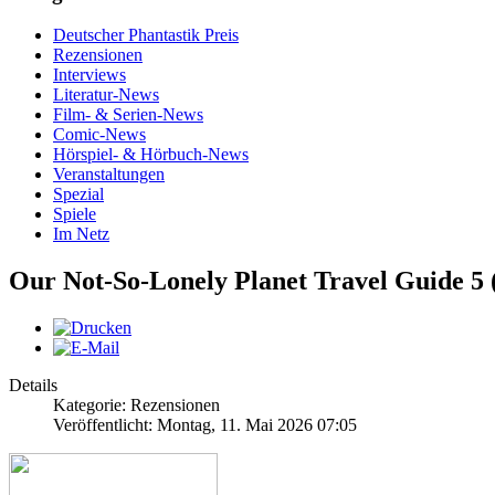
Deutscher Phantastik Preis
Rezensionen
Interviews
Literatur-News
Film- & Serien-News
Comic-News
Hörspiel- & Hörbuch-News
Veranstaltungen
Spezial
Spiele
Im Netz
Our Not-So-Lonely Planet Travel Guide 5
Details
Kategorie: Rezensionen
Veröffentlicht: Montag, 11. Mai 2026 07:05