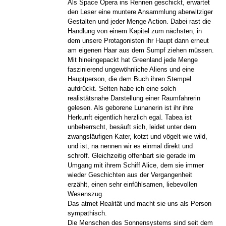
Als Space Opera ins Rennen geschickt, erwartet
den Leser eine muntere Ansammlung aberwitziger
Gestalten und jeder Menge Action. Dabei rast die
Handlung von einem Kapitel zum nächsten, in
dem unsere Protagonisten ihr Haupt dann erneut
am eigenen Haar aus dem Sumpf ziehen müssen.
Mit hineingepackt hat Greenland jede Menge
faszinierend ungewöhnliche Aliens und eine
Hauptperson, die dem Buch ihren Stempel
aufdrückt. Selten habe ich eine solch
realistätsnahe Darstellung einer Raumfahrerin
gelesen. Als geborene Lunanerin ist ihr ihre
Herkunft eigentlich herzlich egal. Tabea ist
unbeherrscht, besäuft sich, leidet unter dem
zwangsläufigen Kater, kotzt und vögelt wie wild,
und ist, na nennen wir es einmal direkt und
schroff. Gleichzeitig offenbart sie gerade im
Umgang mit ihrem Schiff Alice, dem sie immer
wieder Geschichten aus der Vergangenheit
erzählt, einen sehr einfühlsamen, liebevollen
Wesenszug.
Das atmet Realität und macht sie uns als Person
sympathisch.
Die Menschen des Sonnensystems sind seit dem