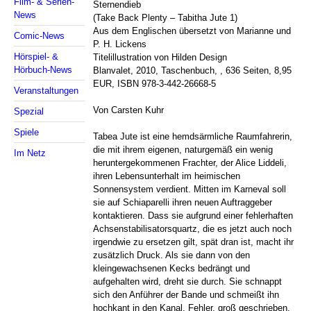
Film- & Serien-
Sternendieb
News
(Take Back Plenty – Tabitha Jute 1)
Aus dem Englischen übersetzt von Marianne und
Comic-News
P. H. Lickens
Hörspiel- &
Titelillustration von Hilden Design
Hörbuch-News
Blanvalet, 2010, Taschenbuch, , 636 Seiten, 8,95
EUR, ISBN 978-3-442-26668-5
Veranstaltungen
Von Carsten Kuhr
Spezial
Spiele
Tabea Jute ist eine hemdsärmliche Raumfahrerin,
die mit ihrem eigenen, naturgemäß ein wenig
Im Netz
heruntergekommenen Frachter, der Alice Liddeli,
ihren Lebensunterhalt im heimischen
Sonnensystem verdient. Mitten im Karneval soll
sie auf Schiaparelli ihren neuen Auftraggeber
kontaktieren. Dass sie aufgrund einer fehlerhaften
Achsenstabilisatorsquartz, die es jetzt auch noch
irgendwie zu ersetzen gilt, spät dran ist, macht ihr
zusätzlich Druck. Als sie dann von den
kleingewachsenen Kecks bedrängt und
aufgehalten wird, dreht sie durch. Sie schnappt
sich den Anführer der Bande und schmeißt ihn
hochkant in den Kanal. Fehler, groß geschrieben.