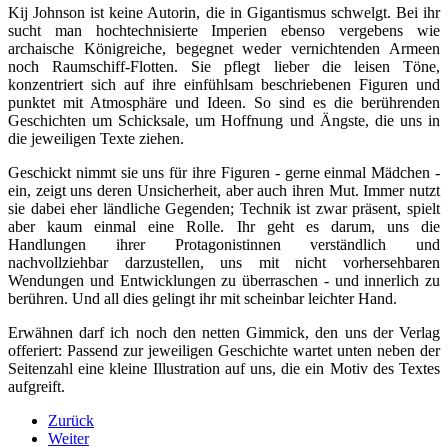
Kij Johnson ist keine Autorin, die in Gigantismus schwelgt. Bei ihr
sucht man hochtechnisierte Imperien ebenso vergebens wie
archaische Königreiche, begegnet weder vernichtenden Armeen
noch Raumschiff-Flotten. Sie pflegt lieber die leisen Töne,
konzentriert sich auf ihre einfühlsam beschriebenen Figuren und
punktet mit Atmosphäre und Ideen. So sind es die berührenden
Geschichten um Schicksale, um Hoffnung und Ängste, die uns in
die jeweiligen Texte ziehen.
Geschickt nimmt sie uns für ihre Figuren - gerne einmal Mädchen -
ein, zeigt uns deren Unsicherheit, aber auch ihren Mut. Immer nutzt
sie dabei eher ländliche Gegenden; Technik ist zwar präsent, spielt
aber kaum einmal eine Rolle. Ihr geht es darum, uns die
Handlungen ihrer Protagonistinnen verständlich und
nachvollziehbar darzustellen, uns mit nicht vorhersehbaren
Wendungen und Entwicklungen zu überraschen - und innerlich zu
berühren. Und all dies gelingt ihr mit scheinbar leichter Hand.
Erwähnen darf ich noch den netten Gimmick, den uns der Verlag
offeriert: Passend zur jeweiligen Geschichte wartet unten neben der
Seitenzahl eine kleine Illustration auf uns, die ein Motiv des Textes
aufgreift.
Zurück
Weiter