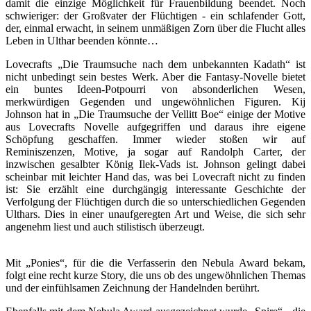
damit die einzige Möglichkeit für Frauenbildung beendet. Noch
schwieriger: der Großvater der Flüchtigen - ein schlafender Gott,
der, einmal erwacht, in seinem unmäßigen Zorn über die Flucht alles
Leben in Ulthar beenden könnte…
Lovecrafts „Die Traumsuche nach dem unbekannten Kadath“ ist
nicht unbedingt sein bestes Werk. Aber die Fantasy-Novelle bietet
ein buntes Ideen-Potpourri von absonderlichen Wesen,
merkwürdigen Gegenden und ungewöhnlichen Figuren. Kij
Johnson hat in „Die Traumsuche der Vellitt Boe“ einige der Motive
aus Lovecrafts Novelle aufgegriffen und daraus ihre eigene
Schöpfung geschaffen. Immer wieder stoßen wir auf
Reminiszenzen, Motive, ja sogar auf Randolph Carter, der
inzwischen gesalbter König Ilek-Vads ist. Johnson gelingt dabei
scheinbar mit leichter Hand das, was bei Lovecraft nicht zu finden
ist: Sie erzählt eine durchgängig interessante Geschichte der
Verfolgung der Flüchtigen durch die so unterschiedlichen Gegenden
Ulthars. Dies in einer unaufgeregten Art und Weise, die sich sehr
angenehm liest und auch stilistisch überzeugt.
Mit „Ponies“, für die die Verfasserin den Nebula Award bekam,
folgt eine recht kurze Story, die uns ob des ungewöhnlichen Themas
und der einfühlsamen Zeichnung der Handelnden berührt.