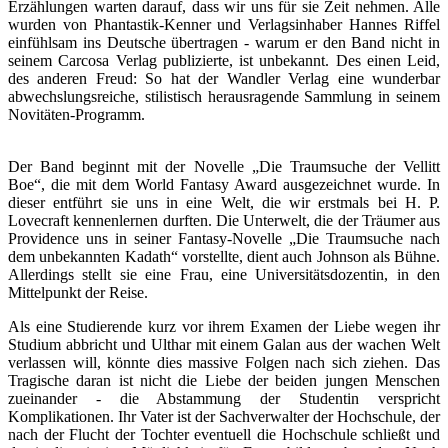
Erzählungen warten darauf, dass wir uns für sie Zeit nehmen. Alle
wurden von Phantastik-Kenner und Verlagsinhaber Hannes Riffel
einfühlsam ins Deutsche übertragen - warum er den Band nicht in
seinem Carcosa Verlag publizierte, ist unbekannt. Des einen Leid,
des anderen Freud: So hat der Wandler Verlag eine wunderbar
abwechslungsreiche, stilistisch herausragende Sammlung in seinem
Novitäten-Programm.
Der Band beginnt mit der Novelle „Die Traumsuche der Vellitt
Boe“, die mit dem World Fantasy Award ausgezeichnet wurde. In
dieser entführt sie uns in eine Welt, die wir erstmals bei H. P.
Lovecraft kennenlernen durften. Die Unterwelt, die der Träumer aus
Providence uns in seiner Fantasy-Novelle „Die Traumsuche nach
dem unbekannten Kadath“ vorstellte, dient auch Johnson als Bühne.
Allerdings stellt sie eine Frau, eine Universitätsdozentin, in den
Mittelpunkt der Reise.
Als eine Studierende kurz vor ihrem Examen der Liebe wegen ihr
Studium abbricht und Ulthar mit einem Galan aus der wachen Welt
verlassen will, könnte dies massive Folgen nach sich ziehen. Das
Tragische daran ist nicht die Liebe der beiden jungen Menschen
zueinander - die Abstammung der Studentin verspricht
Komplikationen. Ihr Vater ist der Sachverwalter der Hochschule, der
nach der Flucht der Tochter eventuell die Hochschule schließt und