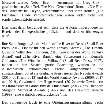
übersetzt wurde. Neben ihrem - zusammen mit Greg Cox -
geschriebenen „Star Trek The Next Generation“-Roman „Die Ehre
des Drachen“ bei Heyne, veröffentlichte Piper ihren Roman „Die
Fuchsfrau“. Beide Veröffentlichungen waren leider nicht von
sonderlichem Erfolg gekrönt.
Dies mag darin begründet sein, dass die Autorin insbesondere im
Bereich der Kurzgeschichte publiziert - und dort zu überzeugen
weiß.
Ihre Sammlungen „At the Mouth of the River of Bees“ (Small Beer
Press, 2012, Finalist für den World Fantasy Award), „The Dream-
Quest of Vellitt Boe“ (Tor.com, 2016, Gewinner des World Fantasy
Award) und „The River Bank“, eine Fortsetzung von Kenneth
Grahames „The Wind in the Willows“ (Small Beer Press, 2017),
fanden in den Staaten große Beachtung, wurden in die
Auswahllisten renommierter Preise aufgenommen und
ausgezeichnet. So ist sie dreifache Preisträgerin des Nebula Awards
(2010, 2011 und 2012) und des World Fantasy Awards (2009, 2017
und 2019), Gewinnerin des Hugo Awards (2012) sowie Gewinnerin
des französischen Grand Prix de l’Imaginaire (2017), des Theodore
Sturgeon Memorial Awards (1992) und des Crawford Awards
(1999) - eine wahrlich beeindruckende Vita.
Das vorliegende Buch ist eine Originalzusammenstellung. Sechs