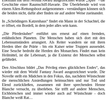
Ebenfalls mit dem Nebula Award ausgezeichnet wurde „Spire“ - die
Geschichte einer Raumschiff-Havarie. Die Überlebende wird von
einem Alien-Rettungsboot aufgenommen - verständigen können sich
die beiden nicht, dafür aber finden sie auf andere Weise zueinander.
In „Schrödingers Katzenhaus“ findet ein Mann in der Schachtel, die
er öffnet, ein Bordell, in dem jeder alles sein kann.
„Die Pferderäuber“ entführt uns erneut auf einen fremden,
erdähnlichen Planeten. Die Menschen haben sich dort mit den
Lebensumständen arrangiert. Als Reiter wandern sie mit ihren
Herden über die Prärie - bis ein Kaiser seine Truppen aussendet.
Eine Seuche bedroht die Herden des Monarchen. Findet man kein
Heilmittel, ist die Lebensart, ja die Existenz der Menschen selbst
gefährdet.
Den Abschluss bildet „Das Privileg eines glücklichen Endes“, das
wieder mit dem World Fantasy Award ausgezeichnet wurde. Die
Novelle stellt ein Mädchen in den Fokus, das, nachdem Wüstschrate
die menschlichen Ansiedlungen heimsuchten und nur Tod und
Elend zurückließen, zusammen mit ihrer sprechenden Henne
Blanche versucht, zu überleben. Sie trifft auf andere Menschen,
Eichhörnchen und immer wieder auch auf Wüstschrate - doch
Blanche weiß Rat…