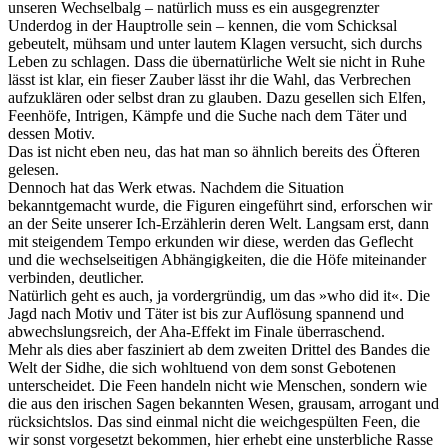
unseren Wechselbalg – natürlich muss es ein ausgegrenzter
Underdog in der Hauptrolle sein – kennen, die vom Schicksal
gebeutelt, mühsam und unter lautem Klagen versucht, sich durchs
Leben zu schlagen. Dass die übernatürliche Welt sie nicht in Ruhe
lässt ist klar, ein fieser Zauber lässt ihr die Wahl, das Verbrechen
aufzuklären oder selbst dran zu glauben. Dazu gesellen sich Elfen,
Feenhöfe, Intrigen, Kämpfe und die Suche nach dem Täter und
dessen Motiv.
Das ist nicht eben neu, das hat man so ähnlich bereits des Öfteren
gelesen.
Dennoch hat das Werk etwas. Nachdem die Situation
bekanntgemacht wurde, die Figuren eingeführt sind, erforschen wir
an der Seite unserer Ich-Erzählerin deren Welt. Langsam erst, dann
mit steigendem Tempo erkunden wir diese, werden das Geflecht
und die wechselseitigen Abhängigkeiten, die die Höfe miteinander
verbinden, deutlicher.
Natürlich geht es auch, ja vordergründig, um das »who did it«. Die
Jagd nach Motiv und Täter ist bis zur Auflösung spannend und
abwechslungsreich, der Aha-Effekt im Finale überraschend.
Mehr als dies aber fasziniert ab dem zweiten Drittel des Bandes die
Welt der Sidhe, die sich wohltuend von dem sonst Gebotenen
unterscheidet. Die Feen handeln nicht wie Menschen, sondern wie
die aus den irischen Sagen bekannten Wesen, grausam, arrogant und
rücksichtslos. Das sind einmal nicht die weichgespülten Feen, die
wir sonst vorgesetzt bekommen, hier erhebt eine unsterbliche Rasse