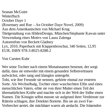
Seanan McGuire
Winterfluch
October Daye 1
(Rosemary and Rue – An October Daye Novel, 2009)
Aus dem Amerikanischen von Michael Krug
Titelgestaltung von HildenDesign, München/Stephanie Kawan unter
Verwendung eines Motivs von Laura Zalenga
Autorenfoto von Beckett Gladney
Lyx, 2010, Paperback mit Klappenbroschur, 340 Seiten, 12,95
EUR, ISBN 978-3-8025-8288-2
Von Carsten Kuhr
Wer seine Tochter nach einem Monatsnamen benennt, der sorgt
dafür, dass sie entweder mit einem gesunden Selbstvertrauen
aufwächst, oder sang und klanglos untergeht.
Tobi, wie ihre Freunde sie nennen, gehörte einmal zur ersteren
Sorte. Als Wechselbalg, Tochter einer waschechten Elfin und eines
menschlichen Vaters, erbte sie von ihrer Mutter einen Teil der
übernatürlichen Kräfte und machte sich in der Welt der Sidhe einen
Namen. Die Königin selbst musste sie aufgrund ihrer Verdienste zur
Ritterin schlagen, ihre Detektei florierte. Bis sie an zwei Fae-
Verbrecher geriet, die mächtiger waren als gedacht. Die folgenden