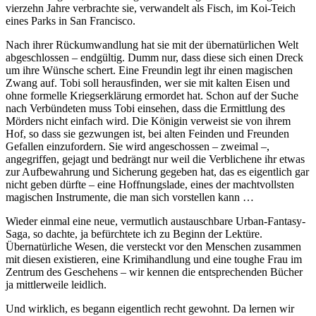
vierzehn Jahre verbrachte sie, verwandelt als Fisch, im Koi-Teich
eines Parks in San Francisco.
Nach ihrer Rückumwandlung hat sie mit der übernatürlichen Welt
abgeschlossen – endgültig. Dumm nur, dass diese sich einen Dreck
um ihre Wünsche schert. Eine Freundin legt ihr einen magischen
Zwang auf. Tobi soll herausfinden, wer sie mit kalten Eisen und
ohne formelle Kriegserklärung ermordet hat. Schon auf der Suche
nach Verbündeten muss Tobi einsehen, dass die Ermittlung des
Mörders nicht einfach wird. Die Königin verweist sie von ihrem
Hof, so dass sie gezwungen ist, bei alten Feinden und Freunden
Gefallen einzufordern. Sie wird angeschossen – zweimal –,
angegriffen, gejagt und bedrängt nur weil die Verblichene ihr etwas
zur Aufbewahrung und Sicherung gegeben hat, das es eigentlich gar
nicht geben dürfte – eine Hoffnungslade, eines der machtvollsten
magischen Instrumente, die man sich vorstellen kann …
Wieder einmal eine neue, vermutlich austauschbare Urban-Fantasy-
Saga, so dachte, ja befürchtete ich zu Beginn der Lektüre.
Übernatürliche Wesen, die versteckt vor den Menschen zusammen
mit diesen existieren, eine Krimihandlung und eine toughe Frau im
Zentrum des Geschehens – wir kennen die entsprechenden Bücher
ja mittlerweile leidlich.
Und wirklich, es begann eigentlich recht gewohnt. Da lernen wir