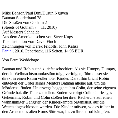
Mike Benson/Paul Dini/Dustin Nguyen
Batman Sonderband 28
Die Straßen von Gotham 2
(Streets of Gotham 7 – 11, 2010)
Auf Messers Schneide
Aus dem Amerikanischen von Steve Kups
Titelillustration von David Finch
Zeichnungen von Derek Fridolfs, John Kalisz
Panini
, 2010, Paperback, 116 Seiten, 14,95 EUR
Von Petra Weddehage
Batman und Robin sind zutiefst schockiert. Als sie Humpty Dumpty,
der ein Weihnachtsmannkostüm trägt, verfolgen, führt dieser sie
direkt in einen Raum voller toter Kinder. Daraufhin bricht Robin
entgegen der Order seines Mentors Batman alleine auf, um die
Mörder zu finden. Unterwegs begegnet ihm Colin, der seine eigenen
Gründe hat, die Täter zu stellen. Zudem verbirgt Colin ein riesiges
Geheimnis. Robin und Colin stoßen bei ihrer Recherche auf einen
wahnsinniger Gangster, der Kinderkämpfe organisiert, auf die
Wetten abgeschlossen werden. Die Kinder müssen, wie es früher in
den Arenen des alten Roms Sitte war, bis zu ihrem Tod kämpfen.