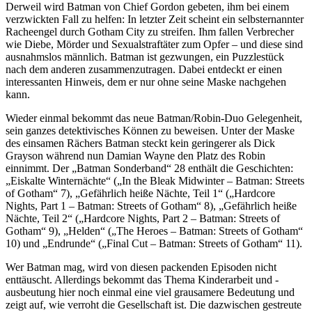
Derweil wird Batman von Chief Gordon gebeten, ihm bei einem
verzwickten Fall zu helfen: In letzter Zeit scheint ein selbsternannter
Racheengel durch Gotham City zu streifen. Ihm fallen Verbrecher
wie Diebe, Mörder und Sexualstraftäter zum Opfer – und diese sind
ausnahmslos männlich. Batman ist gezwungen, ein Puzzlestück
nach dem anderen zusammenzutragen. Dabei entdeckt er einen
interessanten Hinweis, dem er nur ohne seine Maske nachgehen
kann.
Wieder einmal bekommt das neue Batman/Robin-Duo Gelegenheit,
sein ganzes detektivisches Können zu beweisen. Unter der Maske
des einsamen Rächers Batman steckt kein geringerer als Dick
Grayson während nun Damian Wayne den Platz des Robin
einnimmt. Der „Batman Sonderband“ 28 enthält die Geschichten:
„Eiskalte Winternächte“ („In the Bleak Midwinter – Batman: Streets
of Gotham“ 7), „Gefährlich heiße Nächte, Teil 1“ („Hardcore
Nights, Part 1 – Batman: Streets of Gotham“ 8), „Gefährlich heiße
Nächte, Teil 2“ („Hardcore Nights, Part 2 – Batman: Streets of
Gotham“ 9), „Helden“ („The Heroes – Batman: Streets of Gotham“
10) und „Endrunde“ („Final Cut – Batman: Streets of Gotham“ 11).
Wer Batman mag, wird von diesen packenden Episoden nicht
enttäuscht. Allerdings bekommt das Thema Kinderarbeit und -
ausbeutung hier noch einmal eine viel grausamere Bedeutung und
zeigt auf, wie verroht die Gesellschaft ist. Die dazwischen gestreute