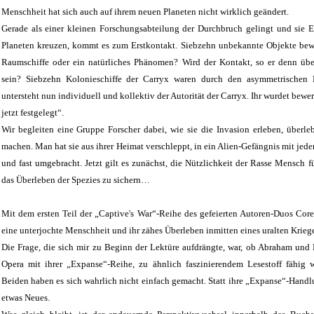
Menschheit hat sich auch auf ihrem neuen Planeten nicht wirklich geändert.
Gerade als einer kleinen Forschungsabteilung der Durchbruch gelingt und sie
Planeten kreuzen, kommt es zum Erstkontakt. Siebzehn unbekannte Objekte bewe
Raumschiffe oder ein natürliches Phänomen? Wird der Kontakt, so er denn übe
sein? Siebzehn Kolonieschiffe der Carryx waren durch den asymmetrischen R
untersteht nun individuell und kollektiv der Autorität der Carryx. Ihr wurdet bewer
jetzt festgelegt“.
Wir begleiten eine Gruppe Forscher dabei, wie sie die Invasion erleben, überleb
machen. Man hat sie aus ihrer Heimat verschleppt, in ein Alien-Gefängnis mit jed
und fast umgebracht. Jetzt gilt es zunächst, die Nützlichkeit der Rasse Mensch 
das Überleben der Spezies zu sichern…
Mit dem ersten Teil der „Captive's War“-Reihe des gefeierten Autoren-Duos Cor
eine unterjochte Menschheit und ihr zähes Überleben inmitten eines uralten Kriege
Die Frage, die sich mir zu Beginn der Lektüre aufdrängte, war, ob Abraham und
Opera mit ihrer „Expanse“-Reihe, zu ähnlich faszinierendem Lesestoff fähi
Beiden haben es sich wahrlich nicht einfach gemacht. Statt ihre „Expanse“-Handlu
etwas Neues.