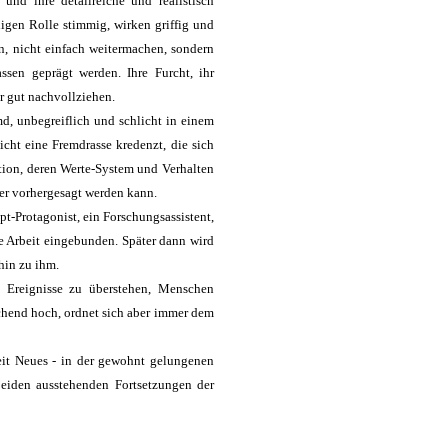
und ihre detailreiche und realistisch
ligen Rolle stimmig, wirken griffig und
ln, nicht einfach weitermachen, sondern
sen geprägt werden. Ihre Furcht, ihr
r gut nachvollziehen.
d, unbegreiflich und schlicht in einem
cht eine Fremdrasse kredenzt, die sich
tion, deren Werte-System und Verhalten
er vorhergesagt werden kann.
pt-Protagonist, ein Forschungsassistent,
e Arbeit eingebunden. Später dann wird
hin zu ihm.
 Ereignisse zu überstehen, Menschen
echend hoch, ordnet sich aber immer dem
eit Neues - in der gewohnt gelungenen
beiden ausstehenden Fortsetzungen der