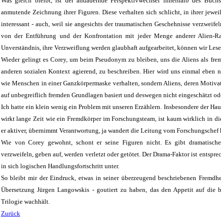
Was gleich bleibt, ist der andauernde Perspektivwechsel innerhalb des Buchs 
anmutende Zeichnung ihrer Figuren. Diese verhalten sich schlicht, in ihrer jewei
interessant - auch, weil sie angesichts der traumatischen Geschehnisse verzweife
von der Entführung und der Konfrontation mit jeder Menge anderer Alien-Ras
Unverständnis, ihre Verzweiflung werden glaubhaft aufgearbeitet, können wir Lese
Wieder gelingt es Corey, um beim Pseudonym zu bleiben, uns die Aliens als frem
anderen sozialen Kontext agierend, zu beschreiben. Hier wird uns einmal eben ni
wie Menschen in einer Ganzkörpermaske verhalten, sondern Aliens, deren Motiva
auf unbegreiflich fremden Grundlagen basiert und deswegen nicht eingeschätzt od
Ich hatte ein klein wenig ein Problem mit unseren Erzählern. Insbesondere der Hau
wirkt lange Zeit wie ein Fremdkörper im Forschungsteam, ist kaum wirklich in di
er aktiver, übernimmt Verantwortung, ja wandert die Leitung vom Forschungschef 
Wie von Corey gewohnt, schont er seine Figuren nicht. Es gibt dramatische
verzweifeln, geben auf, werden verletzt oder getötet. Der Drama-Faktor ist entspr
in sich logischen Handlungsfortschritt unter.
So bleibt mir der Eindruck, etwas in seiner überzeugend beschriebenen Fremdh
Übersetzung Jürgen Langowskis - goutiert zu haben, das den Appetit auf die 
Trilogie wachhält.
Zurück