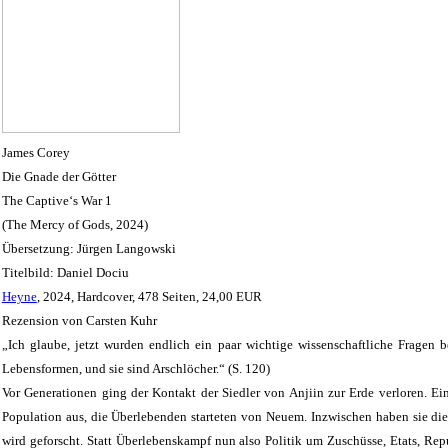
James Corey
Die Gnade der Götter
The Captive‘s War 1
(The Mercy of Gods, 2024)
Übersetzung: Jürgen Langowski
Titelbild: Daniel Dociu
Heyne
, 2024, Hardcover, 478 Seiten, 24,00 EUR
Rezension von Carsten Kuhr
„Ich glaube, jetzt wurden endlich ein paar wichtige wissenschaftliche Fragen 
Lebensformen, und sie sind Arschlöcher.“ (S. 120)
Vor Generationen ging der Kontakt der Siedler von Anjiin zur Erde verloren. Ein
Population aus, die Überlebenden starteten von Neuem. Inzwischen haben sie die 
wird geforscht. Statt Überlebenskampf nun also Politik um Zuschüsse, Etats, Rep