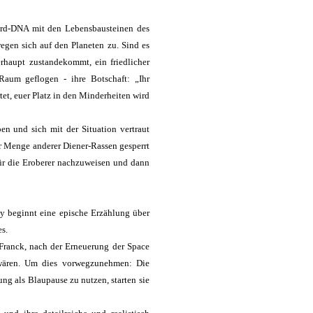
 Erd-DNA mit den Lebensbausteinen des
gen sich auf den Planeten zu. Sind es
rhaupt zustandekommt, ein friedlicher
aum geflogen - ihre Botschaft: „Ihr
tet, euer Platz in den Minderheiten wird
en und sich mit der Situation vertraut
er Menge anderer Diener-Rassen gesperrt
für die Eroberer nachzuweisen und dann
ey beginnt eine epische Erzählung über
s.
 Franck, nach der Erneuerung der Space
g wären. Um dies vorwegzunehmen: Die
ng als Blaupause zu nutzen, starten sie