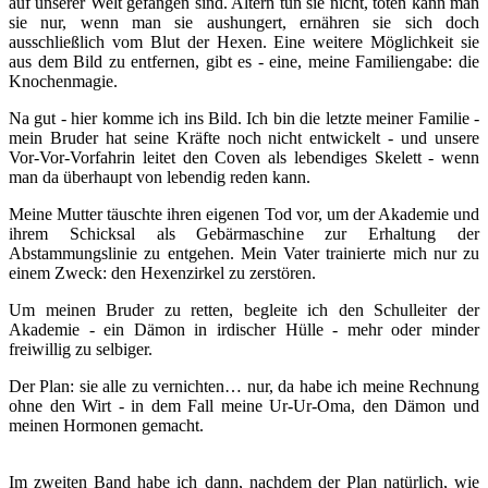
auf unserer Welt gefangen sind. Altern tun sie nicht, töten kann man
sie nur, wenn man sie aushungert, ernähren sie sich doch
ausschließlich vom Blut der Hexen. Eine weitere Möglichkeit sie
aus dem Bild zu entfernen, gibt es - eine, meine Familiengabe: die
Knochenmagie.
Na gut - hier komme ich ins Bild. Ich bin die letzte meiner Familie -
mein Bruder hat seine Kräfte noch nicht entwickelt - und unsere
Vor-Vor-Vorfahrin leitet den Coven als lebendiges Skelett - wenn
man da überhaupt von lebendig reden kann.
Meine Mutter täuschte ihren eigenen Tod vor, um der Akademie und
ihrem Schicksal als Gebärmaschine zur Erhaltung der
Abstammungslinie zu entgehen. Mein Vater trainierte mich nur zu
einem Zweck: den Hexenzirkel zu zerstören.
Um meinen Bruder zu retten, begleite ich den Schulleiter der
Akademie - ein Dämon in irdischer Hülle - mehr oder minder
freiwillig zu selbiger.
Der Plan: sie alle zu vernichten… nur, da habe ich meine Rechnung
ohne den Wirt - in dem Fall meine Ur-Ur-Oma, den Dämon und
meinen Hormonen gemacht.
Im zweiten Band habe ich dann, nachdem der Plan natürlich, wie