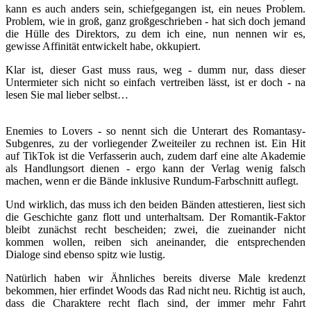
kann es auch anders sein, schiefgegangen ist, ein neues Problem.
Problem, wie in groß, ganz großgeschrieben - hat sich doch jemand
die Hülle des Direktors, zu dem ich eine, nun nennen wir es,
gewisse Affinität entwickelt habe, okkupiert.
Klar ist, dieser Gast muss raus, weg - dumm nur, dass dieser
Untermieter sich nicht so einfach vertreiben lässt, ist er doch - na
lesen Sie mal lieber selbst…
Enemies to Lovers - so nennt sich die Unterart des Romantasy-
Subgenres, zu der vorliegender Zweiteiler zu rechnen ist. Ein Hit
auf TikTok ist die Verfasserin auch, zudem darf eine alte Akademie
als Handlungsort dienen - ergo kann der Verlag wenig falsch
machen, wenn er die Bände inklusive Rundum-Farbschnitt auflegt.
Und wirklich, das muss ich den beiden Bänden attestieren, liest sich
die Geschichte ganz flott und unterhaltsam. Der Romantik-Faktor
bleibt zunächst recht bescheiden; zwei, die zueinander nicht
kommen wollen, reiben sich aneinander, die entsprechenden
Dialoge sind ebenso spitz wie lustig.
Natürlich haben wir Ähnliches bereits diverse Male kredenzt
bekommen, hier erfindet Woods das Rad nicht neu. Richtig ist auch,
dass die Charaktere recht flach sind, der immer mehr Fahrt