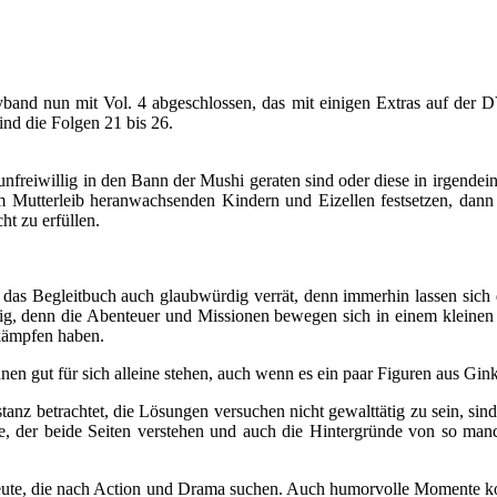
yband nun mit Vol. 4 abgeschlossen, das mit einigen Extras auf der 
nd die Folgen 21 bis 26.
freiwillig in den Bann der Mushi geraten sind oder diese in irgendein
m Mutterleib heranwachsenden Kindern und Eizellen festsetzen, dann 
ht zu erfüllen.
e das Begleitbuch auch glaubwürdig verrät, denn immerhin lassen sich d
tig, denn die Abenteuer und Missionen bewegen sich in einem kleinen R
 kämpfen haben.
nen gut für sich alleine stehen, auch wenn es ein paar Figuren aus Gin
tanz betrachtet, die Lösungen versuchen nicht gewalttätig zu sein, si
nige, der beide Seiten verstehen und auch die Hintergründe von so m
 Leute, die nach Action und Drama suchen. Auch humorvolle Momente k