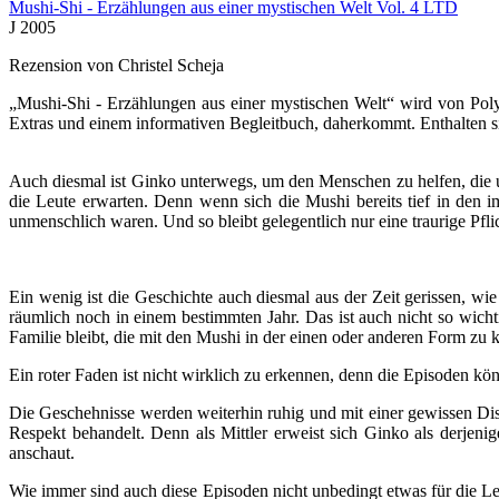
Mushi-Shi - Erzählungen aus einer mystischen Welt Vol. 4 LTD
J 2005
Rezension von Christel Scheja
„Mushi-Shi - Erzählungen aus einer mystischen Welt“ wird von Pol
Extras und einem informativen Begleitbuch, daherkommt. Enthalten si
Auch diesmal ist Ginko unterwegs, um den Menschen zu helfen, die un
die Leute erwarten. Denn wenn sich die Mushi bereits tief in den i
unmenschlich waren. Und so bleibt gelegentlich nur eine traurige Pflic
Ein wenig ist die Geschichte auch diesmal aus der Zeit gerissen, wi
räumlich noch in einem bestimmten Jahr. Das ist auch nicht so wich
Familie bleibt, die mit den Mushi in der einen oder anderen Form zu
Ein roter Faden ist nicht wirklich zu erkennen, denn die Episoden kön
Die Geschehnisse werden weiterhin ruhig und mit einer gewissen Dis
Respekt behandelt. Denn als Mittler erweist sich Ginko als derje
anschaut.
Wie immer sind auch diese Episoden nicht unbedingt etwas für die