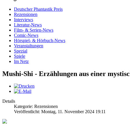
Deutscher Phantastik Preis
Rezensionen
Interviews
Literatur-News
Film- & Serien-News
Comic-News
Hörspiel- & Hörbuch-News
Veranstaltungen
Spezial
Spiele
Im Netz
Mushi-Shi - Erzählungen aus einer mystis
Details
Kategorie: Rezensionen
Veröffentlicht: Montag, 11. November 2024 19:11