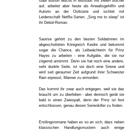
Gabi Burton wuchs in Missouri mit vielen Bücher
auf, arbeitet aber heute als Anwaltsgehilfin und
Autorin an der Ostküste und sichtet mit
Leidenschaft Netflix-Serien. „Sing me to sleep“ ist
ihr Debüt-Roman.
Saoirse gehört zu den besten Soldatinnen im
abgeschotteten Königreich Keidre und bekommt
sogar die Chance, als Leibwächterin für Prinz
Hayes zu arbeiten - eine Aufgabe, die sie nur
zögernd annimmt. Denn sie hat noch eine andere,
sehr dunkle Seite, ist sie doch eine Sirene und
wird seit geraumer Zeit aufgrund ihrer Schwester
Rain erpresst, Männer zu ermorden.
Das kommt ihr zwar auch entgegen, weil sie das
braucht um zu überleben - aber dennoch gerät sie
bald in einen Zwiespalt, denn der Prinz ist fest
entschlossen, genau diesen Serienkiller zu finden.
Erstlingsromane haben es so an sich, dass neben
klassischen Handlungsmustern auch einige