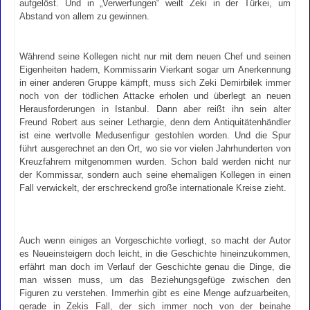
aufgelöst. Und in „Verwerfungen“ weilt Zeki in der Türkei, um
Abstand von allem zu gewinnen.
Während seine Kollegen nicht nur mit dem neuen Chef und seinen
Eigenheiten hadern, Kommissarin Vierkant sogar um Anerkennung
in einer anderen Gruppe kämpft, muss sich Zeki Demirbilek immer
noch von der tödlichen Attacke erholen und überlegt an neuen
Herausforderungen in Istanbul. Dann aber reißt ihn sein alter
Freund Robert aus seiner Lethargie, denn dem Antiquitätenhändler
ist eine wertvolle Medusenfigur gestohlen worden. Und die Spur
führt ausgerechnet an den Ort, wo sie vor vielen Jahrhunderten von
Kreuzfahrern mitgenommen wurden. Schon bald werden nicht nur
der Kommissar, sondern auch seine ehemaligen Kollegen in einen
Fall verwickelt, der erschreckend große internationale Kreise zieht.
Auch wenn einiges an Vorgeschichte vorliegt, so macht der Autor
es Neueinsteigern doch leicht, in die Geschichte hineinzukommen,
erfährt man doch im Verlauf der Geschichte genau die Dinge, die
man wissen muss, um das Beziehungsgefüge zwischen den
Figuren zu verstehen. Immerhin gibt es eine Menge aufzuarbeiten,
gerade in Zekis Fall, der sich immer noch von der beinahe