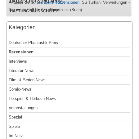
DATENSCHUTZERKLÄRUNG
Aktuelle Seite:
Startseite
Rezensionen
Su Turhan: Verwerfungen -
Der achte Fall für Zeki Demirbilek (Buch)
HAFTUNGSAUSSCHLUSS
Kategorien
Deutscher Phantastik Preis
Rezensionen
Interviews
Literatur-News
Film- & Serien-News
Comic-News
Hörspiel- & Hörbuch-News
Veranstaltungen
Spezial
Spiele
Im Netz