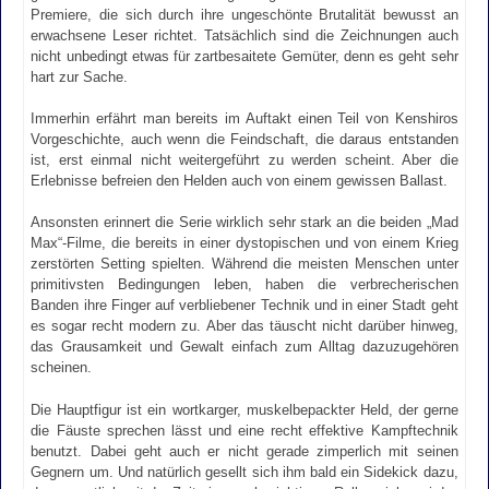
Premiere, die sich durch ihre ungeschönte Brutalität bewusst an
erwachsene Leser richtet. Tatsächlich sind die Zeichnungen auch
nicht unbedingt etwas für zartbesaitete Gemüter, denn es geht sehr
hart zur Sache.
Immerhin erfährt man bereits im Auftakt einen Teil von Kenshiros
Vorgeschichte, auch wenn die Feindschaft, die daraus entstanden
ist, erst einmal nicht weitergeführt zu werden scheint. Aber die
Erlebnisse befreien den Helden auch von einem gewissen Ballast.
Ansonsten erinnert die Serie wirklich sehr stark an die beiden „Mad
Max“-Filme, die bereits in einer dystopischen und von einem Krieg
zerstörten Setting spielten. Während die meisten Menschen unter
primitivsten Bedingungen leben, haben die verbrecherischen
Banden ihre Finger auf verbliebener Technik und in einer Stadt geht
es sogar recht modern zu. Aber das täuscht nicht darüber hinweg,
das Grausamkeit und Gewalt einfach zum Alltag dazuzugehören
scheinen.
Die Hauptfigur ist ein wortkarger, muskelbepackter Held, der gerne
die Fäuste sprechen lässt und eine recht effektive Kampftechnik
benutzt. Dabei geht auch er nicht gerade zimperlich mit seinen
Gegnern um. Und natürlich gesellt sich ihm bald ein Sidekick dazu,