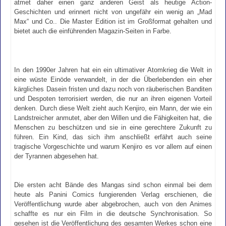
atmet daher einen ganz anderen Geist als heutige Action-
Geschichten und erinnert nicht von ungefähr ein wenig an „Mad
Max“ und Co.. Die Master Edition ist im Großformat gehalten und
bietet auch die einführenden Magazin-Seiten in Farbe.
In den 1990er Jahren hat ein ein ultimativer Atomkrieg die Welt in
eine wüste Einöde verwandelt, in der die Überlebenden ein eher
kärgliches Dasein fristen und dazu noch von räuberischen Banditen
und Despoten terrorisiert werden, die nur an ihren eigenen Vorteil
denken. Durch diese Welt zieht auch Kenjiro, ein Mann, der wie ein
Landstreicher anmutet, aber den Willen und die Fähigkeiten hat, die
Menschen zu beschützen und sie in eine gerechtere Zukunft zu
führen. Ein Kind, das sich ihm anschließt erfährt auch seine
tragische Vorgeschichte und warum Kenjiro es vor allem auf einen
der Tyrannen abgesehen hat.
Die ersten acht Bände des Mangas sind schon einmal bei dem
heute als Panini Comics fungierenden Verlag erschienen, die
Veröffentlichung wurde aber abgebrochen, auch von den Animes
schaffte es nur ein Film in die deutsche Synchronisation. So
gesehen ist die Veröffentlichung des gesamten Werkes schon eine