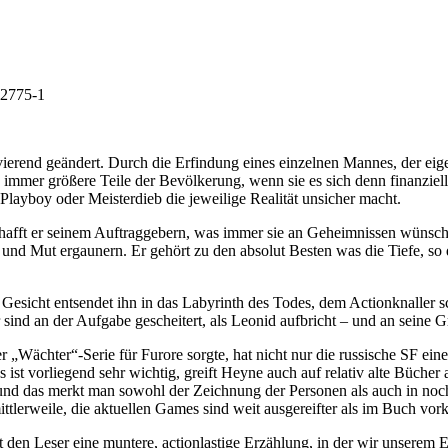
52775-1
avierend geändert. Durch die Erfindung eines einzelnen Mannes, der eig
 immer größere Teile der Bevölkerung, wenn sie es sich denn finanziell
Playboy oder Meisterdieb die jeweilige Realität unsicher macht.
schafft er seinem Auftraggebern, was immer sie an Geheimnissen wünsch
nd Mut ergaunern. Er gehört zu den absolut Besten was die Tiefe, so d
icht entsendet ihn in das Labyrinth des Todes, dem Actionknaller schle
 sind an der Aufgabe gescheitert, als Leonid aufbricht – und an seine G
er „Wächter“-Serie für Furore sorgte, hat nicht nur die russische SF
st vorliegend sehr wichtig, greift Heyne auch auf relativ alte Bücher 
 und das merkt man sowohl der Zeichnung der Personen als auch in noc
ttlerweile, die aktuellen Games sind weit ausgereifter als im Buch vo
 den Leser eine muntere, actionlastige Erzählung, in der wir unserem Er