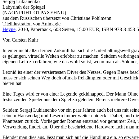
Sergej Lukianenko
Labyrinth der Spiegel
(NAONPUHT OTPAXEHNU)
aus dem Russischen übersetzt von Christiane Pöhlmenn
Titelillustration von Animagic
Heyne
, 2010, Paperback, 608 Seiten, 15,00 EUR, ISBN 978-3-453-
Von Carsten Kuhr
In einer nicht allzu fernen Zukunft hat sich die Unterhaltungswelt gr
es gelungen, virtuelle Welten erlebbar zu machen. Seitdem verbringen
eigenen Leib zu erfahren, wie das wohl so ist, wenn man als Söldner, 
Leonid ist einer der versiertesten Diver des Netzes. Gegen Bares be
muss er sich seinen Weg doch oftmals freikämpfen oder mit Geschick u
bieten hat.
Eine Tages wird er von einer Legende gekidnapped. Der Mann Ohne Ges
festsitzenden Spieler aus dem Spiel zu geleiten. Bereits mehrere Diver
Seitdem Sergej Lukianenko vor ein paar Jahren auch bei uns mit sein
seinem Hausverlag und Lesern immer weiter entdeckt. Dabei, und dies i
Phantasten zurück. Vorliegender Roman entstand vor geraumer Zeit,
Verwendung findet, an. Über die beschriebene Hardware lacht man mi
Blendet man dies aus, lässt man sich auf die Handlung ein, so erwartet