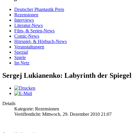
Deutscher Phantastik Preis
Rezensionen
Interviews
Literatur-News
Film- & Serien-News
Comic-News
Hörspiel- & Hörbuch-News
Veranstaltungen
Spezial
Spiele
Im Netz
Sergej Lukianenko: Labyrinth der Spiegel
Details
Kategorie: Rezensionen
Veröffentlicht: Mittwoch, 29. Dezember 2010 21:07