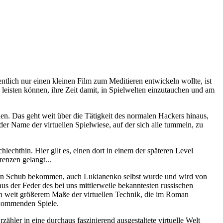
entlich nur einen kleinen Film zum Meditieren entwickeln wollte, ist
 leisten können, ihre Zeit damit, in Spielwelten einzutauchen und am
en. Das geht weit über die Tätigkeit des normalen Hackers hinaus,
er Name der virtuellen Spielwiese, auf der sich alle tummeln, zu
chthin. Hier gilt es, einen dort in einem der späteren Level
renzen gelangt...
 einen Schub bekommen, auch Lukianenko selbst wurde und wird von
aus der Feder des bei uns mittlerweile bekanntesten russischen
h weit größerem Maße der virtuellen Technik, die im Roman
rkommenden Spiele.
zähler in eine durchaus faszinierend ausgestaltete virtuelle Welt