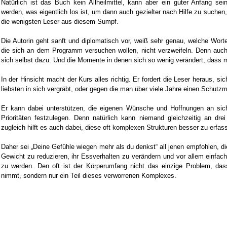
Natürlich ist das Buch kein Allheilmittel, kann aber ein guter Anfang s
werden, was eigentlich los ist, um dann auch gezielter nach Hilfe zu suchen
die wenigsten Leser aus diesem Sumpf.
Die Autorin geht sanft und diplomatisch vor, weiß sehr genau, welche Wort
die sich an dem Programm versuchen wollen, nicht verzweifeln. Denn auc
sich selbst dazu. Und die Momente in denen sich so wenig verändert, dass m
In der Hinsicht macht der Kurs alles richtig. Er fordert die Leser heraus, s
liebsten in sich vergräbt, oder gegen die man über viele Jahre einen Schutzm
Er kann dabei unterstützen, die eigenen Wünsche und Hoffnungen an sich
Prioritäten festzulegen. Denn natürlich kann niemand gleichzeitig an dre
zugleich hilft es auch dabei, diese oft komplexen Strukturen besser zu erfas
Daher sei „Deine Gefühle wiegen mehr als du denkst“ all jenen empfohlen, 
Gewicht zu reduzieren, ihr Essverhalten zu verändern und vor allem einfach 
zu werden. Den oft ist der Körperumfang nicht das einzige Problem, das
nimmt, sondern nur ein Teil dieses verworrenen Komplexes.