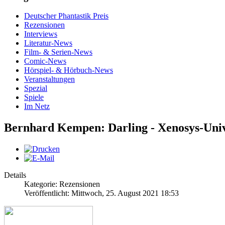
Deutscher Phantastik Preis
Rezensionen
Interviews
Literatur-News
Film- & Serien-News
Comic-News
Hörspiel- & Hörbuch-News
Veranstaltungen
Spezial
Spiele
Im Netz
Bernhard Kempen: Darling - Xenosys-Uni
Details
Kategorie: Rezensionen
Veröffentlicht: Mittwoch, 25. August 2021 18:53