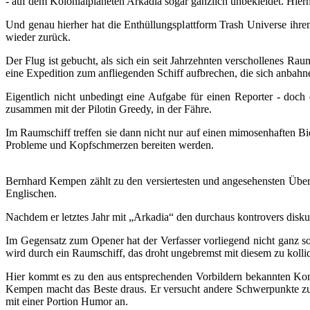
- auf dem Kolonialplaneten Arkadia sogar gänzlich unbekleidet. Hier
Und genau hierher hat die Enthüllungsplattform Trash Universe ihren
wieder zurück.
Der Flug ist gebucht, als sich ein seit Jahrzehnten verschollenes R
eine Expedition zum anfliegenden Schiff aufbrechen, die sich anbah
Eigentlich nicht unbedingt eine Aufgabe für einen Reporter - doch
zusammen mit der Pilotin Greedy, in der Fähre.
Im Raumschiff treffen sie dann nicht nur auf einen mimosenhaften 
Probleme und Kopfschmerzen bereiten werden.
Bernhard Kempen zählt zu den versiertesten und angesehensten Übe
Englischen.
Nachdem er letztes Jahr mit „Arkadia“ den durchaus kontrovers disk
Im Gegensatz zum Opener hat der Verfasser vorliegend nicht ganz so
wird durch ein Raumschiff, das droht ungebremst mit diesem zu kollid
Hier kommt es zu den aus entsprechenden Vorbildern bekannten Kompli
Kempen macht das Beste draus. Er versucht andere Schwerpunkte zu 
mit einer Portion Humor an.