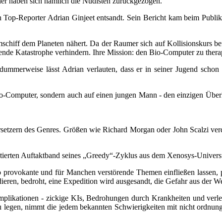
her haben sich nämlich die Nudisten zurückgezogen.
 Top-Reporter Adrian Ginjeet entsandt. Sein Bericht kam beim Publiku
aumschiff dem Planeten nähert. Da der Raumer sich auf Kollisionskurs 
nende Katastrophe verhindern. Ihre Mission: den Bio-Computer zu ther
 dummerweise lässt Adrian verlauten, dass er in seiner Jugend schon
Bio-Computer, sondern auch auf einen jungen Mann - den einzigen Übe
rsetzern des Genres. Größen wie Richard Morgan oder John Scalzi ver
utierten Auftaktband seines „Greedy“-Zyklus aus dem Xenosys-Univers
 provokante und für Manchen verstörende Themen einfließen lassen, p
ieren, bedroht, eine Expedition wird ausgesandt, die Gefahr aus der We
kationen - zickige KIs, Bedrohungen durch Krankheiten und verletzte E
legen, nimmt die jedem bekannten Schwierigkeiten mit nicht ordnung