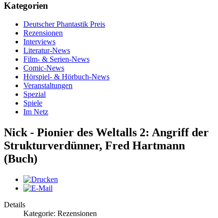
Kategorien
Deutscher Phantastik Preis
Rezensionen
Interviews
Literatur-News
Film- & Serien-News
Comic-News
Hörspiel- & Hörbuch-News
Veranstaltungen
Spezial
Spiele
Im Netz
Nick - Pionier des Weltalls 2: Angriff der
Strukturverdünner, Fred Hartmann
(Buch)
Details
Kategorie: Rezensionen