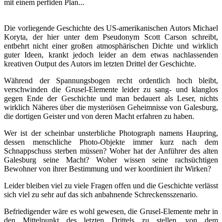
mit einem perfiden Plan...
Die vorliegende Geschichte des US-amerikanischen Autors Michael
Koryta, der hier unter dem Pseudonym Scott Carson schreibt,
entbehrt nicht einer großen atmosphärischen Dichte und wirklich
guter Ideen, krankt jedoch leider an dem etwas nachlassenden
kreativen Output des Autors im letzten Drittel der Geschichte.
Während der Spannungsbogen recht ordentlich hoch bleibt,
verschwinden die Grusel-Elemente leider zu sang- und klanglos
gegen Ende der Geschichte und man bedauert als Leser, nichts
wirklich Näheres über die mysteriösen Geheimnisse von Galesburg,
die dortigen Geister und von deren Macht erfahren zu haben.
Wer ist der scheinbar unsterbliche Photograph namens Haupring,
dessen menschliche Photo-Objekte immer kurz nach dem
Schnappschuss sterben müssen? Woher hat der Anführer des alten
Galesburg seine Macht? Woher wissen seine rachsüchtigen
Bewohner von ihrer Bestimmung und wer koordiniert ihr Wirken?
Leider bleiben viel zu viele Fragen offen und die Geschichte verlässt
sich viel zu sehr auf das sich anbahnende Schreckensszenario.
Befriedigender wäre es wohl gewesen, die Grusel-Elemente mehr in
den Mittelpunkt des letzten Drittels zu stellen, von dem