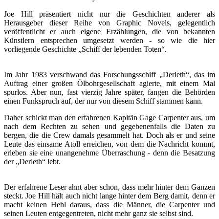
Joe Hill präsentiert nicht nur die Geschichten anderer als
Herausgeber dieser Reihe von Graphic Novels, gelegentlich
veröffentlicht er auch eigene Erzählungen, die von bekannten
Künstlern entsprechen umgesetzt werden - so wie die hier
vorliegende Geschichte „Schiff der lebenden Toten“.
Im Jahr 1983 verschwand das Forschungsschiff „Derleth“, das im
Auftrag einer großen Ölbohrgesellschaft agierte, mit einem Mal
spurlos. Aber nun, fast vierzig Jahre später, fangen die Behörden
einen Funkspruch auf, der nur von diesem Schiff stammen kann.
Daher schickt man den erfahrenen Kapitän Gage Carpenter aus, um
nach dem Rechten zu sehen und gegebenenfalls die Daten zu
bergen, die die Crew damals gesammelt hat. Doch als er und seine
Leute das einsame Atoll erreichen, von dem die Nachricht kommt,
erleben sie eine unangenehme Überraschung - denn die Besatzung
der „Derleth“ lebt.
Der erfahrene Leser ahnt aber schon, dass mehr hinter dem Ganzen
steckt. Joe Hill hält auch nicht lange hinter dem Berg damit, denn er
macht keinen Hehl daraus, dass die Männer, die Carpenter und
seinen Leuten entgegentreten, nicht mehr ganz sie selbst sind.