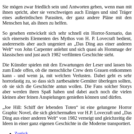
Sie mögen zwar friedlich sein und Antworten geben, wenn man mit
ihnen spricht, aber sie verschweigen auch Einiges und sind Träger
eines außerirdischen Parasiten, der ganz andere Pläne mit den
Menschen hat, als ihnen zu helfen.
So gesehen entwickelt sich sehr schnell ein Horror-Szenario, das
sich einerseits Elementen des Mythos von H. P. Lovecraft bedient,
andererseits aber auch ungeniert an „Das Ding aus einer anderen
Welt“ von John Carpenter anlehnt und sich quasi als Hommage der
klassischen und just auch 1982 verfilmten Geschichte sieht.
Die Künstler spielen mit den Erwartungen der Leser und lassen bis
zum Ende offen, ob die menschliche Crew dem Grauen entkommen
kann - und wenn ja, mit welchen Verlusten. Dabei geht es sehr
horrorlastig zu, so dass sich zartbesaitete Gemüter überlegen sollten,
ob sie sich die Geschichte antun wollen. Die Fans solcher Storys
aber werden ihren Spaß haben und dabei auch noch die vielen
kleinen aber feinen Anspielungen genießen können und dürfen.
„Joe Hill: Schiff der lebenden Toten“ ist eine gelungene Horror
Graphic Novel, die sich gleichermaßen vor H.P. Lovecraft und „Das
Ding aus einer anderen Welt“ von 1982 verneigt und gleichzeitig die
Ideen in einer ganz eigenen Geschichte in die Moderne transportiert.
Zurück