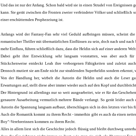
Und das ist nur der Anfang. Schon bald wird sie in einen Strudel von Ereignissen ge
kann. Sie gerät zwischen die Fronten zweier verfeindeter Völker und schließlich sog
einer erschütternden Prophezeiung ist.
Anfangs wird der Fantasy-Fan sehr viel Geduld aufbringen müssen, scheint die
romantischer Thriller mit übernatürlichen Einflüssen zu sein, doch nach und nac
mehr Einfluss, führen schließlich dazu, dass die Heldin sich auf einer anderen Wel
Dabei geht ihre Entwicklung sehr langsam vonstatten, was aber auch für 
Stückchenweise entdeckt Leah ihre verborgenen Fähigkeiten und zuletzt auch 
Dennoch mutiert sie am Ende nicht zur strahlenden Superheldin sondern erkennt, 
Von der Handlung her, wirbelt die Autorin die Heldin und auch die Leser g
Erwartungen auf, stellt diese aber immer wieder auch auf den Kopf und durchbricht
Der Hintergrund ist allerdings nur so weit ausgearbeitet, wie er für das Geschehen
genauere Ausarbeitung vermutlich mehrere Bände verlangt. So gerät leider auch
Autorin die Spannung langsam aufbaut, überschlagen sich in den letzten vier bis fü
Auch die Romantik kommt zu ihrem Recht - immerhin gibt es auch da einen netten
Boy“-Verehrerinnen kommen zu ihrem Recht.
Alles in allem liest sich die Geschichte jedoch flüssig und bleibt durchweg unterh