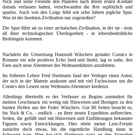
Nick und seine Freunde den Planeten nach ihrem ersten Kontakt
damals verlassen hatten, verschwanden die Ree urplötzlich und
spurlos. Auch von den Lorgs fehlt seit zehn Jahren jegliche Spur.
Was ist der Insekten-Zivilisation nur zugestoßen?
Die Spur führt sie zu einer archaischen Zivilisation, in der sie - trotz
all ihrer technologischen Überlegenheit - in lebensbedrohliche
Bedrängnis kommen.
Nachdem die Umsetzung Hansrudi Wäschers genialer Comics in
Romane ein sehr positives Echo fand und findet, lag es nahe, den
Fans auch neue Abenteuer des Weltraumfahrers anzubieten.
Im früheren Lehrer Fred Hartmann fand der Verleger einen Autor,
der sich in der Materie auskennt und mit viel Fachwissen um die
Comics den Lesern neue Weltraum-Abenteuer kredenzt.
Allerdings übertreibt es der Verfasser zu Beginn zumindest für
meinen Geschmack ein wenig mit Hinweisen und Bezügen zu den
bunten Heften aus der Feder Wäschers. Gut 80 Seiten braucht es,
bis Nick & Co. - endlich - zu ihrer neuen Expedition aufbrechen.
Seiten, die gefüllt sind mit Hinweisen und Einführungen bekannter
Figuren sowie Entwicklungen. Dies störte meine Lese-Freude
zunächst doch etwas, bis die eigentliche Handlung dann in
Schwung kam. Hier hat sich Hartmann ganz an den Vorgaben