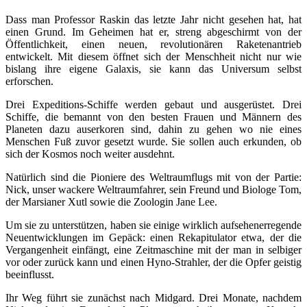
Dass man Professor Raskin das letzte Jahr nicht gesehen hat, hat
einen Grund. Im Geheimen hat er, streng abgeschirmt von der
Öffentlichkeit, einen neuen, revolutionären Raketenantrieb
entwickelt. Mit diesem öffnet sich der Menschheit nicht nur wie
bislang ihre eigene Galaxis, sie kann das Universum selbst
erforschen.
Drei Expeditions-Schiffe werden gebaut und ausgerüstet. Drei
Schiffe, die bemannt von den besten Frauen und Männern des
Planeten dazu auserkoren sind, dahin zu gehen wo nie eines
Menschen Fuß zuvor gesetzt wurde. Sie sollen auch erkunden, ob
sich der Kosmos noch weiter ausdehnt.
Natürlich sind die Pioniere des Weltraumflugs mit von der Partie:
Nick, unser wackere Weltraumfahrer, sein Freund und Biologe Tom,
der Marsianer Xutl sowie die Zoologin Jane Lee.
Um sie zu unterstützen, haben sie einige wirklich aufsehenerregende
Neuentwicklungen im Gepäck: einen Rekapitulator etwa, der die
Vergangenheit einfängt, eine Zeitmaschine mit der man in selbiger
vor oder zurück kann und einen Hyno-Strahler, der die Opfer geistig
beeinflusst.
Ihr Weg führt sie zunächst nach Midgard. Drei Monate, nachdem