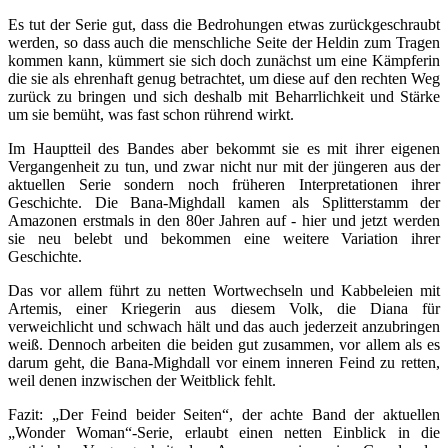
Es tut der Serie gut, dass die Bedrohungen etwas zurückgeschraubt
werden, so dass auch die menschliche Seite der Heldin zum Tragen
kommen kann, kümmert sie sich doch zunächst um eine Kämpferin
die sie als ehrenhaft genug betrachtet, um diese auf den rechten Weg
zurück zu bringen und sich deshalb mit Beharrlichkeit und Stärke
um sie bemüht, was fast schon rührend wirkt.
Im Hauptteil des Bandes aber bekommt sie es mit ihrer eigenen
Vergangenheit zu tun, und zwar nicht nur mit der jüngeren aus der
aktuellen Serie sondern noch früheren Interpretationen ihrer
Geschichte. Die Bana-Mighdall kamen als Splitterstamm der
Amazonen erstmals in den 80er Jahren auf - hier und jetzt werden
sie neu belebt und bekommen eine weitere Variation ihrer
Geschichte.
Das vor allem führt zu netten Wortwechseln und Kabbeleien mit
Artemis, einer Kriegerin aus diesem Volk, die Diana für
verweichlicht und schwach hält und das auch jederzeit anzubringen
weiß. Dennoch arbeiten die beiden gut zusammen, vor allem als es
darum geht, die Bana-Mighdall vor einem inneren Feind zu retten,
weil denen inzwischen der Weitblick fehlt.
Fazit: „Der Feind beider Seiten“, der achte Band der aktuellen
„Wonder Woman“-Serie, erlaubt einen netten Einblick in die