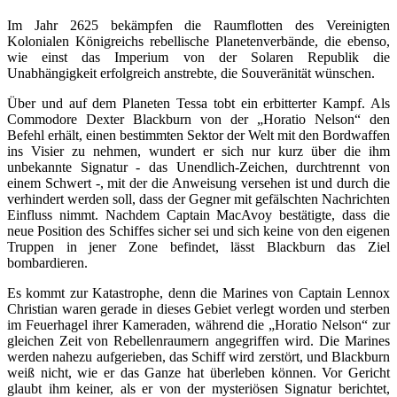
Im Jahr 2625 bekämpfen die Raumflotten des Vereinigten
Kolonialen Königreichs rebellische Planetenverbände, die ebenso,
wie einst das Imperium von der Solaren Republik die
Unabhängigkeit erfolgreich anstrebte, die Souveränität wünschen.
Über und auf dem Planeten Tessa tobt ein erbitterter Kampf. Als
Commodore Dexter Blackburn von der „Horatio Nelson“ den
Befehl erhält, einen bestimmten Sektor der Welt mit den Bordwaffen
ins Visier zu nehmen, wundert er sich nur kurz über die ihm
unbekannte Signatur - das Unendlich-Zeichen, durchtrennt von
einem Schwert -, mit der die Anweisung versehen ist und durch die
verhindert werden soll, dass der Gegner mit gefälschten Nachrichten
Einfluss nimmt. Nachdem Captain MacAvoy bestätigte, dass die
neue Position des Schiffes sicher sei und sich keine von den eigenen
Truppen in jener Zone befindet, lässt Blackburn das Ziel
bombardieren.
Es kommt zur Katastrophe, denn die Marines von Captain Lennox
Christian waren gerade in dieses Gebiet verlegt worden und sterben
im Feuerhagel ihrer Kameraden, während die „Horatio Nelson“ zur
gleichen Zeit von Rebellenraumern angegriffen wird. Die Marines
werden nahezu aufgerieben, das Schiff wird zerstört, und Blackburn
weiß nicht, wie er das Ganze hat überleben können. Vor Gericht
glaubt ihm keiner, als er von der mysteriösen Signatur berichtet,