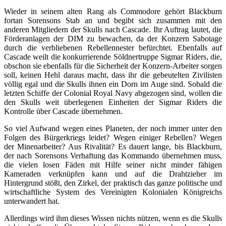
Wieder in seinem alten Rang als Commodore gehört Blackburn
fortan Sorensons Stab an und begibt sich zusammen mit den
anderen Mitgliedern der Skulls nach Cascade. Ihr Auftrag lautet, die
Förderanlagen der DIM zu bewachen, da der Konzern Sabotage
durch die verbliebenen Rebellennester befürchtet. Ebenfalls auf
Cascade weilt die konkurrierende Söldnertruppe Sigmar Riders, die,
obschon sie ebenfalls für die Sicherheit der Konzern-Arbeiter sorgen
soll, keinen Hehl daraus macht, dass ihr die gebeutelten Zivilisten
völlig egal und die Skulls ihnen ein Dorn im Auge sind. Sobald die
letzten Schiffe der Colonial Royal Navy abgezogen sind, wollen die
den Skulls weit überlegenen Einheiten der Sigmar Riders die
Kontrolle über Cascade übernehmen.
So viel Aufwand wegen eines Planeten, der noch immer unter den
Folgen des Bürgerkriegs leidet? Wegen einiger Rebellen? Wegen
der Minenarbeiter? Aus Rivalität? Es dauert lange, bis Blackburn,
der nach Sorensons Verhaftung das Kommando übernehmen muss,
die vielen losen Fäden mit Hilfe seiner nicht minder fähigen
Kameraden verknüpfen kann und auf die Drahtzieher im
Hintergrund stößt, den Zirkel, der praktisch das ganze politische und
wirtschaftliche System des Vereinigten Kolonialen Königreichs
unterwandert hat.
Allerdings wird ihm dieses Wissen nichts nützen, wenn es die Skulls