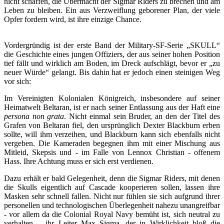
nicht schaffen, die Übermacht der Sigmar Riders zu brechen und am
Leben zu bleiben. Ein aus Verzweiflung geborener Plan, der viele
Opfer fordern wird, ist ihre einzige Chance.
Vordergründig ist der erste Band der Military-SF-Serie „SKULL“
die Geschichte eines jungen Offiziers, der aus seiner hohen Position
tief fällt und wirklich am Boden, im Dreck aufschlägt, bevor er „zu
neuer Würde“ gelangt. Bis dahin hat er jedoch einen steinigen Weg
vor sich:
Im Vereinigten Kolonialen Königreich, insbesondere auf seiner
Heimatwelt Beltaran, ist er nach seiner Entlassung aus der Haft eine
persona non grata
. Nicht einmal sein Bruder, an den der Titel des
Grafen von Beltaran fiel, den ursprünglich Dexter Blackburn erben
sollte, will ihm verzeihen, und Blackburn kann sich ebenfalls nicht
vergeben. Die Kameraden begegnen ihm mit einer Mischung aus
Mitleid, Skepsis und - im Falle von Lennox Christian - offenem
Hass. Ihre Achtung muss er sich erst verdienen.
Dazu erhält er bald Gelegenheit, denn die Sigmar Riders, mit denen
die Skulls eigentlich auf Cascade kooperieren sollen, lassen ihre
Masken sehr schnell fallen. Nicht nur fühlen sie sich aufgrund ihrer
personellen und technologischen Überlegenheit nahezu unangreifbar
- vor allem da die Colonial Royal Navy bemüht ist, sich neutral zu
verhalten -, ihr Leiter Max Sigma, der in Wirklichkeit bloß die