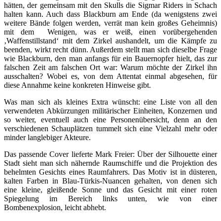
hätten, der gemeinsam mit den Skulls die Sigmar Riders in Schach
halten kann. Auch dass Blackburn am Ende (da wenigstens zwei
weitere Bände folgen werden, verrät man kein großes Geheimnis)
mit dem Wenigen, was er weiß, einen vorübergehenden
‚Waffenstillstand‘ mit dem Zirkel aushandelt, um die Kämpfe zu
beenden, wirkt recht dünn. Außerdem stellt man sich dieselbe Frage
wie Blackburn, den man anfangs für ein Bauernopfer hielt, das zur
falschen Zeit am falschen Ort war: Warum möchte der Zirkel ihn
ausschalten? Wobei es, von dem Attentat einmal abgesehen, für
diese Annahme keine konkreten Hinweise gibt.
Was man sich als kleines Extra wünscht: eine Liste von all den
verwendeten Abkürzungen militärischer Einheiten, Konzernen und
so weiter, eventuell auch eine Personenübersicht, denn an den
verschiedenen Schauplätzen tummelt sich eine Vielzahl mehr oder
minder langlebiger Akteure.
Das passende Cover lieferte Mark Freier: Über der Silhouette einer
Stadt sieht man sich nähernde Raumschiffe und die Projektion des
behelmten Gesichts eines Raumfahrers. Das Motiv ist in düsteren,
kalten Farben in Blau-Türkis-Nuancen gehalten, von denen sich
eine kleine, gleißende Sonne und das Gesicht mit einer roten
Spiegelung im Bereich links unten, wie von einer
Bombenexplosion, leicht abhebt.