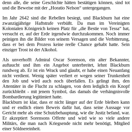
denn alle, die seine Geschichte hätten bestätigen können, sind tot
und die Beweise mit der „Horatio Nelson“ untergegangen.
Im Jahr 2642 sind die Rebellen besiegt, und Blackburn hat eine
zwanzigjährige Haftstrafe verbüßt. Da man im Vereinigten
Kolonialen Königreich keinen Platz für „die Bestie von Tessa“ hat,
versucht er, auf der Erde irgendwie durchzukommen. Noch immer
peinigen ihn die Bilder von seinem Versagen und die Verbitterung,
dass er bei dem Prozess keine reelle Chance gehabt hatte. Sein
einziger Trost ist der Alkohol.
Als unverhofft Admiral Oscar Sorenson, ein alter Bekannter,
auftaucht und ihm ein Angebot unterbreitet, lehnt Blackburn
rundweg ab. Er ist ein Wrack und glaubt, er habe einen Neuanfang
nicht verdient. Wenig später verliert er wegen seiner Trunkenheit
den Job und wird auch noch überfallen. Es gelingt ihm, den
Attentäter in die Flucht zu schlagen, von dem lediglich ein Knopf
zurückbleibt - mit jenem Symbol, das damals die verhängnisvolle
Bombardierung legitimiert hatte.
Blackburn ist klar, dass er nicht länger auf der Erde bleiben kann
und er endlich einen Beweis dafür hat, dass seine Aussage vor
Gericht mehr als eine Schutzbehauptung, wie die Justiz befand, war.
Er akzeptiert Sorensons Offerte und wird wie so viele andere
Militärs, die man nach Kriegsende nicht mehr benötigt, Mitglied
einer Söldnereinheit.