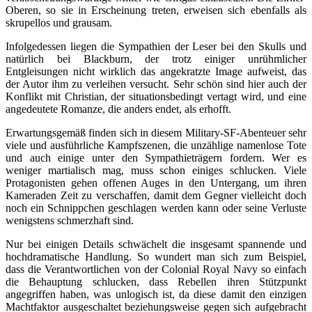
Oberen, so sie in Erscheinung treten, erweisen sich ebenfalls als
skrupellos und grausam.
Infolgedessen liegen die Sympathien der Leser bei den Skulls und
natürlich bei Blackburn, der trotz einiger unrühmlicher
Entgleisungen nicht wirklich das angekratzte Image aufweist, das
der Autor ihm zu verleihen versucht. Sehr schön sind hier auch der
Konflikt mit Christian, der situationsbedingt vertagt wird, und eine
angedeutete Romanze, die anders endet, als erhofft.
Erwartungsgemäß finden sich in diesem Military-SF-Abenteuer sehr
viele und ausführliche Kampfszenen, die unzählige namenlose Tote
und auch einige unter den Sympathieträgern fordern. Wer es
weniger martialisch mag, muss schon einiges schlucken. Viele
Protagonisten gehen offenen Auges in den Untergang, um ihren
Kameraden Zeit zu verschaffen, damit dem Gegner vielleicht doch
noch ein Schnippchen geschlagen werden kann oder seine Verluste
wenigstens schmerzhaft sind.
Nur bei einigen Details schwächelt die insgesamt spannende und
hochdramatische Handlung. So wundert man sich zum Beispiel,
dass die Verantwortlichen von der Colonial Royal Navy so einfach
die Behauptung schlucken, dass Rebellen ihren Stützpunkt
angegriffen haben, was unlogisch ist, da diese damit den einzigen
Machtfaktor ausgeschaltet beziehungsweise gegen sich aufgebracht