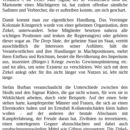
Marionette eines Mächtigeren ist, hat zudem offenbar sämtliche
Sadisten und Verbrecher, die er auftreiben konnte, um sich geschart.
Damit kommt man zur eigentlichen Handlung. Das Vereinigte
Koloniale Königreich wurde von einer geheimen Organisation, dem
Zirkel, unterwandert. Seine Mitglieder besetzen nahezu alle
wichtigen Positionen und lenken die Regierung(en) oder gehören
dieser sogar an.
The Deep State
, der geheime Staat im Staat, vertritt
ausschließlich die Interessen seiner Anführer, hält die
Verantwortlichen und ihre Handlanger in Machtpositionen, mehrt
ihren Einfluss und Reichtum, beutet die Bevölkerung des Imperiums
aus, inszeniert (Bürger-) Kriege zwecks Gewinnoptimierung etc.
und tut alles, um seine Existenz zu verschleiern. Wer sich mit dem
Zirkel anlegt oder für ihn nicht länger von Nutzen ist, lebt nicht
lange.
Stefan Burban veranschaulicht die Unterschiede zwischen den
Skulls und den Sigmar Riders, die gar nicht wissen, für wen sie in
Wirklichkeit arbeiten, durch viele Beispiele. Auf der einen Seite
stehen harte, kampferprobte Männer und Frauen, die sich an einen
Ehrenkodex halten und im Ernstfall Kollateralschäden klein halten
wollen - auf der anderen der brutale Abschaum mit
Kampferfahrung, der Freude daran hat, Zivilisten zu terrorisieren,
einen unterlegenen Gegner abzuschlachten und dabei auch
verabscheuungswürdige Mittel wie Giftgas einzusetzen. Die Zirkel-