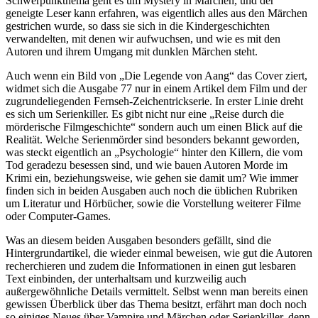
Schwerpunkthema geht es um Mystery in Märchen, und der
geneigte Leser kann erfahren, was eigentlich alles aus den Märchen
gestrichen wurde, so dass sie sich in die Kindergeschichten
verwandelten, mit denen wir aufwuchsen, und wie es mit den
Autoren und ihrem Umgang mit dunklen Märchen steht.
Auch wenn ein Bild von „Die Legende von Aang“ das Cover ziert,
widmet sich die Ausgabe 77 nur in einem Artikel dem Film und der
zugrundeliegenden Fernseh-Zeichentrickserie. In erster Linie dreht
es sich um Serienkiller. Es gibt nicht nur eine „Reise durch die
mörderische Filmgeschichte“ sondern auch um einen Blick auf die
Realität. Welche Serienmörder sind besonders bekannt geworden,
was steckt eigentlich an „Psychologie“ hinter den Killern, die vom
Tod geradezu besessen sind, und wie bauen Autoren Morde im
Krimi ein, beziehungsweise, wie gehen sie damit um? Wie immer
finden sich in beiden Ausgaben auch noch die üblichen Rubriken
um Literatur und Hörbücher, sowie die Vorstellung weiterer Filme
oder Computer-Games.
Was an diesem beiden Ausgaben besonders gefällt, sind die
Hintergrundartikel, die wieder einmal beweisen, wie gut die Autoren
recherchieren und zudem die Informationen in einen gut lesbaren
Text einbinden, der unterhaltsam und kurzweilig auch
außergewöhnliche Details vermittelt. Selbst wenn man bereits einen
gewissen Überblick über das Thema besitzt, erfährt man doch noch
so einiges Neues über Vampire und Märchen oder Serienkiller, denn