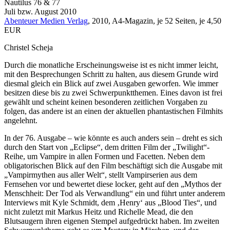
Nautilus 76 & 77
Juli bzw. August 2010
Abenteuer Medien Verlag
, 2010, A4-Magazin, je 52 Seiten, je 4,50
EUR
Christel Scheja
Durch die monatliche Erscheinungsweise ist es nicht immer leicht,
mit den Besprechungen Schritt zu halten, aus diesem Grunde wird
diesmal gleich ein Blick auf zwei Ausgaben geworfen. Wie immer
besitzen diese bis zu zwei Schwerpunktthemen. Eines davon ist frei
gewählt und scheint keinen besonderen zeitlichen Vorgaben zu
folgen, das andere ist an einen der aktuellen phantastischen Filmhits
angelehnt.
In der 76. Ausgabe – wie könnte es auch anders sein – dreht es sich
durch den Start von „Eclipse“, dem dritten Film der „Twilight“-
Reihe, um Vampire in allen Formen und Facetten. Neben dem
obligatorischen Blick auf den Film beschäftigt sich die Ausgabe mit
„Vampirmythen aus aller Welt“, stellt Vampirserien aus dem
Fernsehen vor und bewertet diese locker, geht auf den „Mythos der
Menschheit: Der Tod als Verwandlung“ ein und führt unter anderem
Interviews mit Kyle Schmidt, dem ‚Henry‘ aus „Blood Ties“, und
nicht zuletzt mit Markus Heitz und Richelle Mead, die den
Blutsaugern ihren eigenen Stempel aufgedrückt haben. Im zweiten