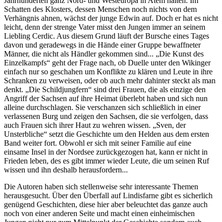
Jahrhunderten ganz Nord- und Westeuropa in Atem halten. Im
Schatten des Klosters, dessen Menschen noch nichts von dem
Verhängnis ahnen, wächst der junge Edwin auf. Doch er hat es nicht
leicht, denn der strenge Vater misst den Jungen immer an seinem
Liebling Cerdic. Aus diesem Grund läuft der Bursche eines Tages
davon und geradewegs in die Hände einer Gruppe bewaffneter
Männer, die nicht als Händler gekommen sind... „Die Kunst des
Einzelkampfs“ geht der Frage nach, ob Duelle unter den Wikinger
einfach nur so geschahen um Konflikte zu klären und Leute in ihre
Schranken zu verweisen, oder ob auch mehr dahinter steckt als man
denkt. „Die Schildjungfern“ sind drei Frauen, die als einzige den
Angriff der Sachsen auf ihre Heimat überlebt haben und sich nun
alleine durchschlagen. Sie verschanzen sich schließlich in einer
verlassenen Burg und zeigen den Sachsen, die sie verfolgen, dass
auch Frauen sich ihrer Haut zu wehren wissen. „Sven, der
Unsterbliche“ setzt die Geschichte um den Helden aus dem ersten
Band weiter fort. Obwohl er sich mit seiner Familie auf eine
einsame Insel in der Nordsee zurückgezogen hat, kann er nicht in
Frieden leben, des es gibt immer wieder Leute, die um seinen Ruf
wissen und ihn deshalb herausfordern...
Die Autoren haben sich stellenweise sehr interessante Themen
herausgesucht. Über den Überfall auf Lindisfarne gibt es sicherlich
genügend Geschichten, diese hier aber beleuchtet das ganze auch
noch von einer anderen Seite und macht einen einheimischen