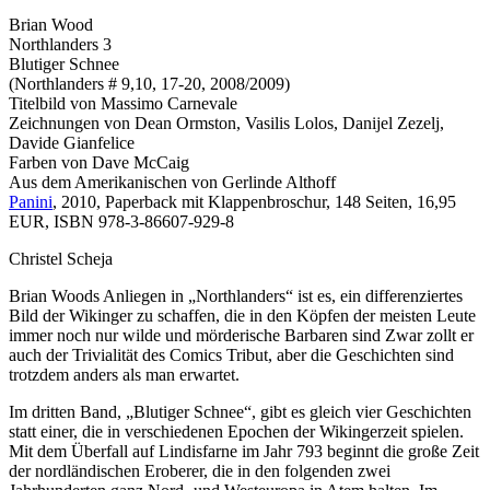
Brian Wood
Northlanders 3
Blutiger Schnee
(Northlanders # 9,10, 17-20, 2008/2009)
Titelbild von Massimo Carnevale
Zeichnungen von Dean Ormston, Vasilis Lolos, Danijel Zezelj,
Davide Gianfelice
Farben von Dave McCaig
Aus dem Amerikanischen von Gerlinde Althoff
Panini
, 2010, Paperback mit Klappenbroschur, 148 Seiten, 16,95
EUR, ISBN 978-3-86607-929-8
Christel Scheja
Brian Woods Anliegen in „Northlanders“ ist es, ein differenziertes
Bild der Wikinger zu schaffen, die in den Köpfen der meisten Leute
immer noch nur wilde und mörderische Barbaren sind Zwar zollt er
auch der Trivialität des Comics Tribut, aber die Geschichten sind
trotzdem anders als man erwartet.
Im dritten Band, „Blutiger Schnee“, gibt es gleich vier Geschichten
statt einer, die in verschiedenen Epochen der Wikingerzeit spielen.
Mit dem Überfall auf Lindisfarne im Jahr 793 beginnt die große Zeit
der nordländischen Eroberer, die in den folgenden zwei