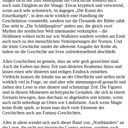
Jungen nicht nur zum Mittelpunkt der Geschichte sondern auch
noch zum Zünglein an der Waage. Etwas kryptisch und verwirrend,
wenn auch sehr actionreich, ist dagegen „Die Kunst des
Einzelkampfs“, in dem nicht wirklich eine Handlung die
Geschehnisse vorantreibt, sondern nur die Dynamik der Bilder zählt
Das sieht in „Die Schildjungfern“ anders aus, die gleich zwei
Mythen der nordischen Welt miteinander verknüpfen – die
Heldinnen wirken nicht nur wie Walküren sondern werden am Ende
auch noch zu den menschlichen Verkörperungen der Nornen. Und
die letzte Geschichte rundet die allererste Ausgabe der Reihe ab,
indem sie die Geschichte um Sven zufriedenstellend abschließt.
Allen Geschichten ist gemein, dass sie sehr grob gezeichnet sind.
Auch die Farben tun ihren Teil zum düsteren Realismus hinzu und
lassen einen sehr düsteren und erdigen Eindruck entstehen.
Vielleicht kratzen die Inhalte nur an der Oberfläche und stellen nicht
wirklich viel in Frage, sie sind aber sehr stimmungsvoll gemacht und
ziehen den Leser in eine düstere und schmutzige Zeit. Die Figuren
sind in diesem Momenten archetypische Gestalten, die sich in einem
Szenario bewegen, dass durchaus so abgelaufen sein könnte, wenn
auch nicht unbedingt an Orten wie Lindisfarne. Auch wenn Magie
keine Rolle spielt, so kennt man doch viele Elemente der
Geschichten auch aus Fantasy-Geschichten.
Alles in allem wendet sich auch dieser Band von „Northlanders“ an
die Leser, die nicht nur historische Comics mögen, sondern auch