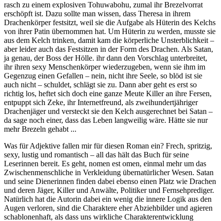
rasch zu einem explosiven Tohuwabohu, zumal ihr Brezelvorrat
erschöpft ist. Dazu sollte man wissen, dass Theresa in ihrem
Drachenkörper festsitzt, weil sie die Aufgabe als Hüterin des Kelchs
von ihrer Patin übernommen hat. Um Hüterin zu werden, musste sie
aus dem Kelch trinken, damit kam die körperliche Unsterblichkeit –
aber leider auch das Festsitzen in der Form des Drachen. Als Satan,
ja genau, der Boss der Hölle. ihr dann den Vorschlag unterbreitet,
ihr ihren sexy Menschenkörper wiederzugeben, wenn sie ihm im
Gegenzug einen Gefallen – nein, nicht ihre Seele, so blöd ist sie
auch nicht – schuldet, schlägt sie zu. Dann aber geht es erst so
richtig los, heftet sich doch eine ganze Meute Killer an ihre Fersen,
entpuppt sich Zeke, ihr Internetfreund, als zweihundertjähriger
Drachenjäger und versteckt sie den Kelch ausgerechnet bei Satan –
da sage noch einer, dass das Leben langweilig wäre. Hätte sie nur
mehr Brezeln gehabt ...
Was für Adjektive fallen mir für diesen Roman ein? Frech, spritzig,
sexy, lustig und romantisch – all das hält das Buch für seine
Leserinnen bereit. Es geht, nomen est omen, einmal mehr um das
Zwischenmenschliche in Verkleidung übernatürlicher Wesen. Satan
und seine Dienerinnen finden dabei ebenso einen Platz wie Drachen
und deren Jäger, Killer und Anwälte, Politiker und Fernsehprediger.
Natürlich hat die Autorin dabei ein wenig die innere Logik aus den
Augen verloren, sind die Charaktere eher Abziehbilder und agieren
schablonenhaft, als dass uns wirkliche Charakterentwicklung