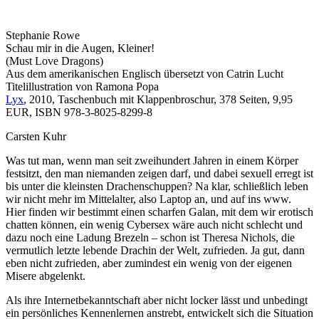
Stephanie Rowe
Schau mir in die Augen, Kleiner!
(Must Love Dragons)
Aus dem amerikanischen Englisch übersetzt von Catrin Lucht
Titelillustration von Ramona Popa
Lyx
, 2010, Taschenbuch mit Klappenbroschur, 378 Seiten, 9,95
EUR, ISBN 978-3-8025-8299-8
Carsten Kuhr
Was tut man, wenn man seit zweihundert Jahren in einem Körper
festsitzt, den man niemanden zeigen darf, und dabei sexuell erregt ist
bis unter die kleinsten Drachenschuppen? Na klar, schließlich leben
wir nicht mehr im Mittelalter, also Laptop an, und auf ins www.
Hier finden wir bestimmt einen scharfen Galan, mit dem wir erotisch
chatten können, ein wenig Cybersex wäre auch nicht schlecht und
dazu noch eine Ladung Brezeln – schon ist Theresa Nichols, die
vermutlich letzte lebende Drachin der Welt, zufrieden. Ja gut, dann
eben nicht zufrieden, aber zumindest ein wenig von der eigenen
Misere abgelenkt.
Als ihre Internetbekanntschaft aber nicht locker lässt und unbedingt
ein persönliches Kennenlernen anstrebt, entwickelt sich die Situation