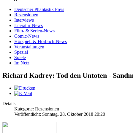
Deutscher Phantastik Preis
Rezensionen
Interviews
Literatur-News
Film- & Serien-News
Comic-News
Hörspiel- & Hörbuch-News
Veranstaltungen
Spezial
Spiele
Im Netz
Richard Kadrey: Tod den Untoten - Sandm
Details
Kategorie: Rezensionen
Veröffentlicht: Sonntag, 28. Oktober 2018 20:20