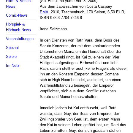
(Aoi Hitsuji no yume Vol. 3, 2009)
Film- & Serien-
Aus dem Japanischen von Costa Caspary
News
EMA
, 2010, Taschenbuch, 170 Seiten, 6,50 EUR,
Comic-News
ISBN 978-3-7704-7246-8
Hörspiel- &
Irene Salzmann
Hörbuch-News
Veranstaltungen
In den Diensten von Ratri Vara, dem Boss des
Saruto-Konzerns, der mit dem konkurrierenden
Spezial
Unternehmen Maina um die Herrschaft über die
Spiele
Stadt Akatsuki ringt, ist Kai zu einem der ‚Vier
Heiligen‘ aufgestiegen. Er beschützt und liebt
Im Netz
Ratri, darum stellt er auch keine Fragen, als dieser
ihn an den Konzern Emperor, dessen Domäne
sich in High Noon befindet, ausliefert, um einen
Waffenstillstand zu besiegeln, der Emperor
verpflichtet, sich aus dem Konflikt zwischen
Saruto und Maina herauszuhalten.
Innerlich jedoch ist Kai enttäuscht, weil Ratri
wusste, dass Guy, der Boss von Emperor, der
Zwillingsbruder von Garu ist, dem ersten Mann
den Kai in seinem Leben getötet hat, um Ratri das
Leben zu retten. Guy, der sich grausam rächen