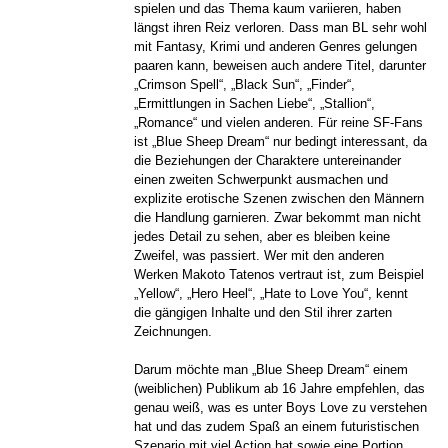
spielen und das Thema kaum variieren, haben
längst ihren Reiz verloren. Dass man BL sehr wohl
mit Fantasy, Krimi und anderen Genres gelungen
paaren kann, beweisen auch andere Titel, darunter
„Crimson Spell“, „Black Sun“, „Finder“,
„Ermittlungen in Sachen Liebe“, „Stallion“,
„Romance“ und vielen anderen. Für reine SF-Fans
ist „Blue Sheep Dream“ nur bedingt interessant, da
die Beziehungen der Charaktere untereinander
einen zweiten Schwerpunkt ausmachen und
explizite erotische Szenen zwischen den Männern
die Handlung garnieren. Zwar bekommt man nicht
jedes Detail zu sehen, aber es bleiben keine
Zweifel, was passiert. Wer mit den anderen
Werken Makoto Tatenos vertraut ist, zum Beispiel
„Yellow“, „Hero Heel“, „Hate to Love You“, kennt
die gängigen Inhalte und den Stil ihrer zarten
Zeichnungen.
Darum möchte man „Blue Sheep Dream“ einem
(weiblichen) Publikum ab 16 Jahre empfehlen, das
genau weiß, was es unter Boys Love zu verstehen
hat und das zudem Spaß an einem futuristischen
Szenario mit viel Action hat sowie eine Portion