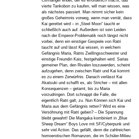
Cliffhanger endet, der es erforderlich macht, das
vierte Tankobon zu kaufen, will man wissen, was
als nächstes passiert. Man nimmt sicher kein
großes Geheimnis vorweg, wenn man verrät, dass
Kai gerettet wird – in „Steel Moon“ taucht er
schließlich auch auf. Außerdem ist sein Leiden
nach der Emperor-Problematik noch längst nicht
vorbei, denn ein einstiger Gespiele von Ratri
taucht auf und lässt Kai wissen, in welchem
Gefängnis Maria, Ratris Zwillingsschwester und
einstige Freundin Kais, festgehalten wird. Sarias
gemeiner Plan, den Rivalen loszuwerden, scheint
aufzugehen, denn zwischen Ratri und Kai kommt
es zu einem Zerwürfnis. Danach verlässt Kai
Akatsuki und schafft es, als Stricher – mit allen
Konsequenzen – getarnt, bis zu Maria
vorzudringen. Dort schnappt die Falle, die
eigentlich Ratri galt, zu. Nun Können sich Kai und
Maria aus dem Gefängnis retten? Wird es eine
Versöhnung mit Ratri geben? – Die Spannung
bleibt gewahrt! Die Mangaka kombiniert in „Blue
Sheep Dream“ Boys Love mit SF/Cyberpunk und
sehr viel Action. Das gefällt, denn die zahlreichen
homoerotischen Romanzen, die im Schüler-Milieu