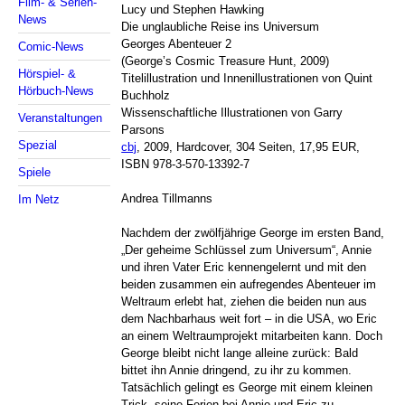
Film- & Serien-
Lucy und Stephen Hawking
News
Die unglaubliche Reise ins Universum
Georges Abenteuer 2
Comic-News
(George’s Cosmic Treasure Hunt, 2009)
Hörspiel- &
Titelillustration und Innenillustrationen von Quint
Hörbuch-News
Buchholz
Wissenschaftliche Illustrationen von Garry
Veranstaltungen
Parsons
Spezial
cbj
, 2009, Hardcover, 304 Seiten, 17,95 EUR,
ISBN 978-3-570-13392-7
Spiele
Andrea Tillmanns
Im Netz
Nachdem der zwölfjährige George im ersten Band,
„Der geheime Schlüssel zum Universum“, Annie
und ihren Vater Eric kennengelernt und mit den
beiden zusammen ein aufregendes Abenteuer im
Weltraum erlebt hat, ziehen die beiden nun aus
dem Nachbarhaus weit fort – in die USA, wo Eric
an einem Weltraumprojekt mitarbeiten kann. Doch
George bleibt nicht lange alleine zurück: Bald
bittet ihn Annie dringend, zu ihr zu kommen.
Tatsächlich gelingt es George mit einem kleinen
Trick, seine Ferien bei Annie und Eric zu