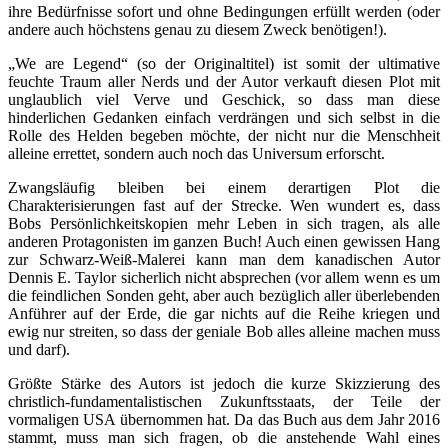
ihre Bedürfnisse sofort und ohne Bedingungen erfüllt werden (oder
andere auch höchstens genau zu diesem Zweck benötigen!).
„We are Legend“ (so der Originaltitel) ist somit der ultimative
feuchte Traum aller Nerds und der Autor verkauft diesen Plot mit
unglaublich viel Verve und Geschick, so dass man diese
hinderlichen Gedanken einfach verdrängen und sich selbst in die
Rolle des Helden begeben möchte, der nicht nur die Menschheit
alleine errettet, sondern auch noch das Universum erforscht.
Zwangsläufig bleiben bei einem derartigen Plot die
Charakterisierungen fast auf der Strecke. Wen wundert es, dass
Bobs Persönlichkeitskopien mehr Leben in sich tragen, als alle
anderen Protagonisten im ganzen Buch! Auch einen gewissen Hang
zur Schwarz-Weiß-Malerei kann man dem kanadischen Autor
Dennis E. Taylor sicherlich nicht absprechen (vor allem wenn es um
die feindlichen Sonden geht, aber auch bezüglich aller überlebenden
Anführer auf der Erde, die gar nichts auf die Reihe kriegen und
ewig nur streiten, so dass der geniale Bob alles alleine machen muss
und darf).
Größte Stärke des Autors ist jedoch die kurze Skizzierung des
christlich-fundamentalistischen Zukunftsstaats, der Teile der
vormaligen USA übernommen hat. Da das Buch aus dem Jahr 2016
stammt, muss man sich fragen, ob die anstehende Wahl eines