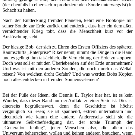
(der ebenfalls in einer sich reproduzierenden Sonde unterwegs ist) in
Schach zu halten.
Nach der Entdeckung fremder Planeten, kehrt eine Bobkopie mit
seiner Sonde zur Erde zurück und entdeckt, dass hier ein dermaßen
vernichtender Krieg tobt, dass die Menschheit kurz vor der
Auslöschung steht.
Der hiesige Bob, der sich zu Ehren des Ersten Offiziers des späteren
Raumschiffs „Enterprise“ Riker nennt, nimmt die Dinge in die Hand
und es gelingt ihm tatsächlich, die Vernichtung der Erde zu stoppen.
Doch was soll er mit den Überlebenden auf der Erde unternehmen?
Und was ist mit den anderen Sonden, die noch durch das Weltall
reisen? Von welchen droht Gefahr? Und was werden Bobs Kopien
noch alles entdecken in fremden Sonnensystemen?
Bei der Fülle der Ideen, die Dennis E. Taylor hier hat, ist es kein
Wunder, dass dieser Band nur der Auftakt zu einer Serie ist. Dies ist
einerseits begrüßenswert, denn die Geschichte ist höchst
vergnüglich zu lesen; sie ist spannend, extrem unterhaltsam und
ideenreich wie kaum eine andere. Andererseits stellt sie die
ultimative Selbstbefriedigung dar, der totale Triumph der
„Generation Ichling”, jener Menschen also, die allein das
Universum beherrschen wollen und keinen anderen brauchen, wenn