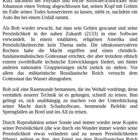
Kurz nachdem der Physiker und reiche Software-Entwickler Bob
Johansson einen Vertrag abgeschlossen hat, seinen Kopf mit Gehirn
im Falle seines Todes konservieren zu lassen, stirbt er, nachdem ein
Auto ihn bei einem Unfall rammt.
Als Bob wieder erwacht, hat man sein Gehirn gescannt und seine
Persönlichkeit in der nahen Zukunft (2133) in eine Software
verwandelt. In einem totalitären, religiösen Amerika sind
Persönlichkeitsrechte kein Thema mehr. Die ultrakonservativen
Rechten habe die Macht ergriffen und einen christlich-
fundamentalistischen Gottesstaat errichtet, der aber trotzdem ethisch
extrem zweifelhafte technische Entwicklungen fördert, um hinter
anderen nationalen Gruppierungen nicht zurück zu stehen. Vor
allem das militaristische Brasilianische Reich versucht dem
Gottesstaat das Wasser abzugraben.
Bob soll eine Raumsonde bemannen, die ins Weltall vordringt, denn
vermittels neuerer Technik ist es gelungen, schnell zu reisen. Ihm
gelingt es, sich unabhängig zu machen von der Unterdrückung
seiner Macht durch Schadsoftware, hemmende Befehle und
Sprengfallen an Bord und ins All zu reisen.
Durch Reproduktion seiner Sonde und immer wieder neue Kopien
seiner Persönlichkeit (die wie durch ein Wunder immer wieder seine
Persönlichkeit etwas verändern und zu neuen Persönlichkeiten
führen), gelingt es ihm, den Feind aus dem Brasilianischen Reich