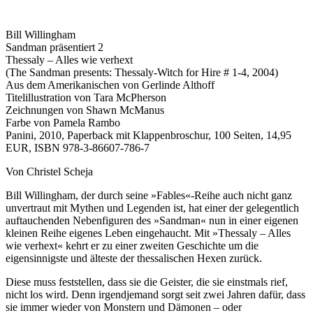
Bill Willingham
Sandman präsentiert 2
Thessaly – Alles wie verhext
(The Sandman presents: Thessaly-Witch for Hire # 1-4, 2004)
Aus dem Amerikanischen von Gerlinde Althoff
Titelillustration von Tara McPherson
Zeichnungen von Shawn McManus
Farbe von Pamela Rambo
Panini, 2010, Paperback mit Klappenbroschur, 100 Seiten, 14,95
EUR, ISBN 978-3-86607-786-7
Von Christel Scheja
Bill Willingham, der durch seine »Fables«-Reihe auch nicht ganz
unvertraut mit Mythen und Legenden ist, hat einer der gelegentlich
auftauchenden Nebenfiguren des »Sandman« nun in einer eigenen
kleinen Reihe eigenes Leben eingehaucht. Mit »Thessaly – Alles
wie verhext« kehrt er zu einer zweiten Geschichte um die
eigensinnigste und älteste der thessalischen Hexen zurück.
Diese muss feststellen, dass sie die Geister, die sie einstmals rief,
nicht los wird. Denn irgendjemand sorgt seit zwei Jahren dafür, dass
sie immer wieder von Monstern und Dämonen – oder