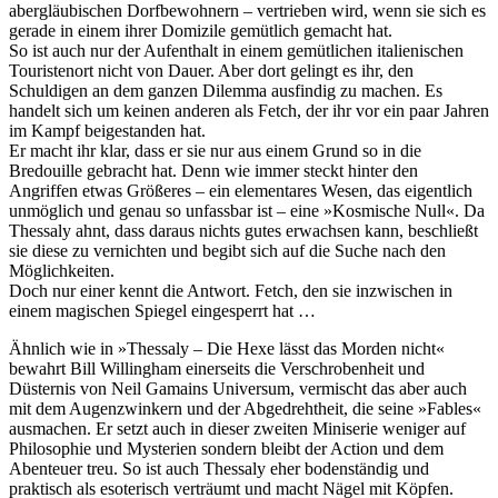
abergläubischen Dorfbewohnern – vertrieben wird, wenn sie sich es
gerade in einem ihrer Domizile gemütlich gemacht hat.
So ist auch nur der Aufenthalt in einem gemütlichen italienischen
Touristenort nicht von Dauer. Aber dort gelingt es ihr, den
Schuldigen an dem ganzen Dilemma ausfindig zu machen. Es
handelt sich um keinen anderen als Fetch, der ihr vor ein paar Jahren
im Kampf beigestanden hat.
Er macht ihr klar, dass er sie nur aus einem Grund so in die
Bredouille gebracht hat. Denn wie immer steckt hinter den
Angriffen etwas Größeres – ein elementares Wesen, das eigentlich
unmöglich und genau so unfassbar ist – eine »Kosmische Null«. Da
Thessaly ahnt, dass daraus nichts gutes erwachsen kann, beschließt
sie diese zu vernichten und begibt sich auf die Suche nach den
Möglichkeiten.
Doch nur einer kennt die Antwort. Fetch, den sie inzwischen in
einem magischen Spiegel eingesperrt hat …
Ähnlich wie in »Thessaly – Die Hexe lässt das Morden nicht«
bewahrt Bill Willingham einerseits die Verschrobenheit und
Düsternis von Neil Gamains Universum, vermischt das aber auch
mit dem Augenzwinkern und der Abgedrehtheit, die seine »Fables«
ausmachen. Er setzt auch in dieser zweiten Miniserie weniger auf
Philosophie und Mysterien sondern bleibt der Action und dem
Abenteuer treu. So ist auch Thessaly eher bodenständig und
praktisch als esoterisch verträumt und macht Nägel mit Köpfen.