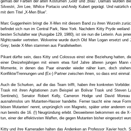
gemäß der Farben der alten Kostümen ‚Gold‘ und ‚Blau‘. Damals wurden die
Silvestri, Jim Lee, Whilce Portacio und Andy Kubert geprägt. Und natürlich e
mit dem Titel „X-Men Blue“.
Marc Guggenheim bringt die X-Men mit diesem Band zu ihren Wurzeln zurück.
befindet sich nun im Central Park, New York. Nachdem Kitty Pryde weilan
besten Schulalter war (Ausgabe 129, 1980), ist sie nun die Leiterin. Aus jen
NIghtcrawler vertreten. Wolverine wurde durch Old Man Logan ersetzt und 
Grey; beide X-Men stammen aus Parallelwelten.
Pikant dürfte sein, dass Kitty und Colossus einst eine Beziehung hatten, di
einer Dreizehnjährigen mit einem etwa fünf Jahre älteren jungen Mann
Momente, in denen das Paar einander wieder näher kam, doch stehen mi
Konflikte/Trennungen und (Ex-) Partner zwischen ihnen, so dass erst einmal al
Auch die Schurken, auf die das Team trifft, haben ihre konkreten Vorbilder
Trask mit ihren Agitationen zum Beispiel an Bolivar Trask und Steven L
Sentinels), Senator Robert Kelly, Cameron Hodge und David Moreau
ausnahmslos um Mutanten-Hasser handelte. Ferner taucht eine neue Format
bösen Mutanten‘ nennt, ursprünglich von Magneto, später unter anderem vo
nun bereits die 16. (!) Neugründung erlebt. Desweiteren bekommen es die X
tun, einer der effektivsten Waffen, die gegen Mutanten bisher eingesetzt wur
Kitty und ihre Kameraden halten das Andenken an Professor Xavier hoch. Si