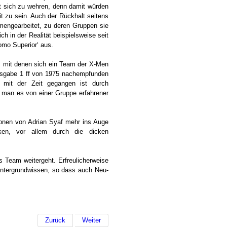
t sich zu wehren, denn damit würden
it zu sein. Auch der Rückhalt seitens
engearbeitet, zu deren Gruppen sie
ch in der Realität beispielsweise seit
omo Superior‘ aus.
, mit denen sich ein Team der X-Men
usgabe 1 ff von 1975 nachempfunden
h mit der Zeit gegangen ist durch
 man es von einer Gruppe erfahrener
ationen von Adrian Syaf mehr ins Auge
ken, vor allem durch die dicken
s Team weitergeht. Erfreulicherweise
Hintergrundwissen, so dass auch Neu-
Zurück
Weiter