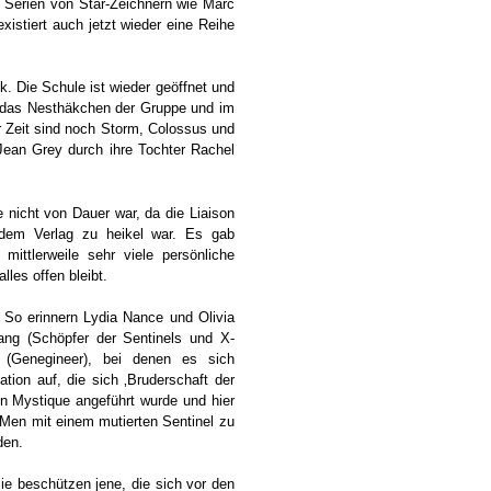
 Serien von Star-Zeichnern wie Marc
xistiert auch jetzt wieder eine Reihe
 Die Schule ist wieder geöffnet und
d das Nesthäkchen der Gruppe und im
er Zeit sind noch Storm, Colossus und
Jean Grey durch ihre Tochter Rachel
e nicht von Dauer war, da die Liaison
 dem Verlag zu heikel war. Es gab
ttlerweile sehr viele persönliche
les offen bleibt.
. So erinnern Lydia Nance und Olivia
ang (Schöpfer der Sentinels und X-
 (Genegineer), bei denen es sich
ion auf, die sich ‚Bruderschaft der
n Mystique angeführt wurde und hier
-Men mit einem mutierten Sentinel zu
den.
e beschützen jene, die sich vor den