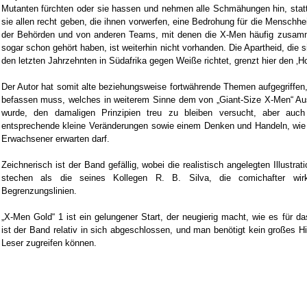
Mutanten fürchten oder sie hassen und nehmen alle Schmähungen hin, stat
sie allen recht geben, die ihnen vorwerfen, eine Bedrohung für die Menschhe
der Behörden und von anderen Teams, mit denen die X-Men häufig zusamm
sogar schon gehört haben, ist weiterhin nicht vorhanden. Die Apartheid, die si
den letzten Jahrzehnten in Südafrika gegen Weiße richtet, grenzt hier den ‚H
Der Autor hat somit alte beziehungsweise fortwährende Themen aufgegriffen
befassen muss, welches in weiterem Sinne dem von „Giant-Size X-Men“ A
wurde, den damaligen Prinzipien treu zu bleiben versucht, aber auc
entsprechende kleine Veränderungen sowie einem Denken und Handeln, wie
Erwachsener erwarten darf.
Zeichnerisch ist der Band gefällig, wobei die realistisch angelegten Illustr
stechen als die seines Kollegen R. B. Silva, die comichafter wir
Begrenzungslinien.
„X-Men Gold“ 1 ist ein gelungener Start, der neugierig macht, wie es für da
ist der Band relativ in sich abgeschlossen, und man benötigt kein großes 
Leser zugreifen können.