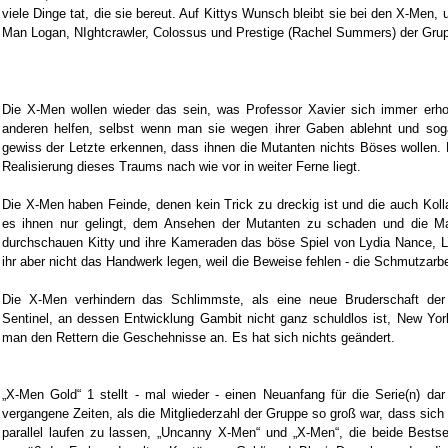
viele Dinge tat, die sie bereut. Auf Kittys Wunsch bleibt sie bei den X-Men,
Man Logan, NIghtcrawler, Colossus und Prestige (Rachel Summers) der Gru
Die X-Men wollen wieder das sein, was Professor Xavier sich immer erhof
anderen helfen, selbst wenn man sie wegen ihrer Gaben ablehnt und soga
gewiss der Letzte erkennen, dass ihnen die Mutanten nichts Böses wollen. D
Realisierung dieses Traums nach wie vor in weiter Ferne liegt.
Die X-Men haben Feinde, denen kein Trick zu dreckig ist und die auch Kol
es ihnen nur gelingt, dem Ansehen der Mutanten zu schaden und die M
durchschauen Kitty und ihre Kameraden das böse Spiel von Lydia Nance, Leit
ihr aber nicht das Handwerk legen, weil die Beweise fehlen - die Schmutzarbe
Die X-Men verhindern das Schlimmste, als eine neue Bruderschaft der
Sentinel, an dessen Entwicklung Gambit nicht ganz schuldlos ist, New York
man den Rettern die Geschehnisse an. Es hat sich nichts geändert.
„X-Men Gold“ 1 stellt - mal wieder - einen Neuanfang für die Serie(n) d
vergangene Zeiten, als die Mitgliederzahl der Gruppe so groß war, dass sich
parallel laufen zu lassen, „Uncanny X-Men“ und „X-Men“, die beide Bests