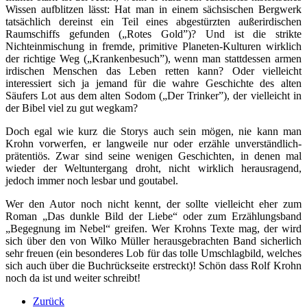
Wissen aufblitzen lässt: Hat man in einem sächsischen Bergwerk
tatsächlich dereinst ein Teil eines abgestürzten außerirdischen
Raumschiffs gefunden („Rotes Gold”)? Und ist die strikte
Nichteinmischung in fremde, primitive Planeten-Kulturen wirklich
der richtige Weg („Krankenbesuch”), wenn man stattdessen armen
irdischen Menschen das Leben retten kann? Oder vielleicht
interessiert sich ja jemand für die wahre Geschichte des alten
Säufers Lot aus dem alten Sodom („Der Trinker”), der vielleicht in
der Bibel viel zu gut wegkam?
Doch egal wie kurz die Storys auch sein mögen, nie kann man
Krohn vorwerfen, er langweile nur oder erzähle unverständlich-
prätentiös. Zwar sind seine wenigen Geschichten, in denen mal
wieder der Weltuntergang droht, nicht wirklich herausragend,
jedoch immer noch lesbar und goutabel.
Wer den Autor noch nicht kennt, der sollte vielleicht eher zum
Roman „Das dunkle Bild der Liebe“ oder zum Erzählungsband
„Begegnung im Nebel“ greifen. Wer Krohns Texte mag, der wird
sich über den von Wilko Müller herausgebrachten Band sicherlich
sehr freuen (ein besonderes Lob für das tolle Umschlagbild, welches
sich auch über die Buchrückseite erstreckt)! Schön dass Rolf Krohn
noch da ist und weiter schreibt!
Zurück