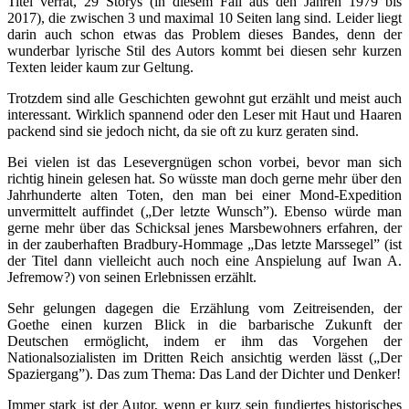
Titel verrät, 29 Storys (in diesem Fall aus den Jahren 1979 bis
2017), die zwischen 3 und maximal 10 Seiten lang sind. Leider liegt
darin auch schon etwas das Problem dieses Bandes, denn der
wunderbar lyrische Stil des Autors kommt bei diesen sehr kurzen
Texten leider kaum zur Geltung.
Trotzdem sind alle Geschichten gewohnt gut erzählt und meist auch
interessant. Wirklich spannend oder den Leser mit Haut und Haaren
packend sind sie jedoch nicht, da sie oft zu kurz geraten sind.
Bei vielen ist das Lesevergnügen schon vorbei, bevor man sich
richtig hinein gelesen hat. So wüsste man doch gerne mehr über den
Jahrhunderte alten Toten, den man bei einer Mond-Expedition
unvermittelt auffindet („Der letzte Wunsch”). Ebenso würde man
gerne mehr über das Schicksal jenes Marsbewohners erfahren, der
in der zauberhaften Bradbury-Hommage „Das letzte Marssegel” (ist
der Titel dann vielleicht auch noch eine Anspielung auf Iwan A.
Jefremow?) von seinen Erlebnissen erzählt.
Sehr gelungen dagegen die Erzählung vom Zeitreisenden, der
Goethe einen kurzen Blick in die barbarische Zukunft der
Deutschen ermöglicht, indem er ihm das Vorgehen der
Nationalsozialisten im Dritten Reich ansichtig werden lässt („Der
Spaziergang”). Das zum Thema: Das Land der Dichter und Denker!
Immer stark ist der Autor, wenn er kurz sein fundiertes historisches