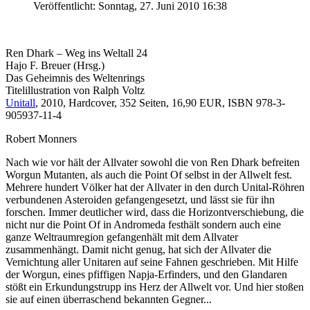
Veröffentlicht: Sonntag, 27. Juni 2010 16:38
Ren Dhark – Weg ins Weltall 24
Hajo F. Breuer (Hrsg.)
Das Geheimnis des Weltenrings
Titelillustration von Ralph Voltz
Unitall
, 2010, Hardcover, 352 Seiten, 16,90 EUR, ISBN 978-3-
905937-11-4
Robert Monners
Nach wie vor hält der Allvater sowohl die von Ren Dhark befreiten
Worgun Mutanten, als auch die Point Of selbst in der Allwelt fest.
Mehrere hundert Völker hat der Allvater in den durch Unital-Röhren
verbundenen Asteroiden gefangengesetzt, und lässt sie für ihn
forschen. Immer deutlicher wird, dass die Horizontverschiebung, die
nicht nur die Point Of in Andromeda festhält sondern auch eine
ganze Weltraumregion gefangenhält mit dem Allvater
zusammenhängt. Damit nicht genug, hat sich der Allvater die
Vernichtung aller Unitaren auf seine Fahnen geschrieben. Mit Hilfe
der Worgun, eines pfiffigen Napja-Erfinders, und den Glandaren
stößt ein Erkundungstrupp ins Herz der Allwelt vor. Und hier stoßen
sie auf einen überraschend bekannten Gegner...