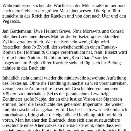
Währenddessen suchen die Wächter in der Milchstraße immer noch
nach dem Gebieter der grünen Maschinenwesen. Die Spur führt
zunächst in das Reich der Rateken und von dort nach Utar und den
Pegassos..
Jan Gardemann, Uwe Helmut Grave, Nina Morawitz und Conrad
Shepherd zeichnen dieses Mal für die Fortsetzung des aktuellen
Zyklus verantwortlich. Wer der Serie ein wenig folgt wird
feststellen, dass Jo Zybell, der zwischenzeitlich einen Fantasy-
Roman bei Hoffman & Campe veröffentlicht hat, fehlt. Ersetzt wird
er durch eine Autorin. Nicht nur bei „Ren Dhark“ sondern
insgesamt am Beginn ihrer Karriere stehend fügt sich ihr Beitrag
nahtlos in das Buch ein.
Inhaltlich steht einmal wieder die mittlerweile gewohnte Aufteilung
des Textes an. Ohne die Handlung zunächst zu weit voranzutreiben,
versuchen die Autoren ihre Leser mit Geschichten von anderen
Völkern zu unterhalten. Sei es der gerade einmal zwanzig
Zentimeter große Napja, der an eine lustige Vision der Siganesen
erinnert, oder die Geschichte des geheimen Imperiums, die weiter
und überraschend ausgebaut wird. Das liest sich zwar nett und auch
unterhaltsam, bringt aber die eigentliche Handlung nicht wirklich
voran. Man hat eher den Eindruck, dass sich eine austauschbare
Geschichte eines Alienvolkes an die nächste reiht, ohne dass wir,
beziehungsweise der Plot wirklich vorankommen würde. Hier fehlt