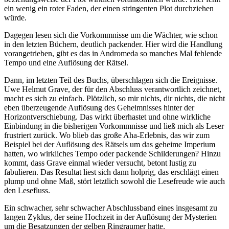
ein wenig ein roter Faden, der einen stringenten Plot durchziehen
würde.
Dagegen lesen sich die Vorkommnisse um die Wächter, wie schon
in den letzten Büchern, deutlich packender. Hier wird die Handlung
vorangetrieben, gibt es das in Andromeda so manches Mal fehlende
Tempo und eine Auflösung der Rätsel.
Dann, im letzten Teil des Buchs, überschlagen sich die Ereignisse.
Uwe Helmut Grave, der für den Abschluss verantwortlich zeichnet,
macht es sich zu einfach. Plötzlich, so mir nichts, dir nichts, die nicht
eben überzeugende Auflösung des Geheimnisses hinter der
Horizontverschiebung. Das wirkt überhastet und ohne wirkliche
Einbindung in die bisherigen Vorkommnisse und ließ mich als Leser
frustriert zurück. Wo blieb das große Aha-Erlebnis, das wir zum
Beispiel bei der Auflösung des Rätsels um das geheime Imperium
hatten, wo wirkliches Tempo oder packende Schilderungen? Hinzu
kommt, dass Grave einmal wieder versucht, betont lustig zu
fabulieren. Das Resultat liest sich dann holprig, das erschlägt einen
plump und ohne Maß, stört letztlich sowohl die Lesefreude wie auch
den Lesefluss.
Ein schwacher, sehr schwacher Abschlussband eines insgesamt zu
langen Zyklus, der seine Hochzeit in der Auflösung der Mysterien
um die Besatzungen der gelben Ringraumer hatte.