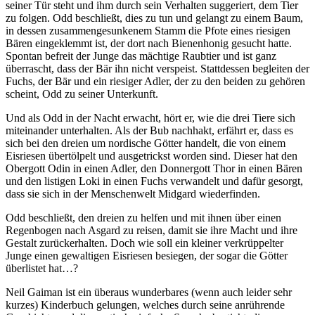
seiner Tür steht und ihm durch sein Verhalten suggeriert, dem Tier
zu folgen. Odd beschließt, dies zu tun und gelangt zu einem Baum,
in dessen zusammengesunkenem Stamm die Pfote eines riesigen
Bären eingeklemmt ist, der dort nach Bienenhonig gesucht hatte.
Spontan befreit der Junge das mächtige Raubtier und ist ganz
überrascht, dass der Bär ihn nicht verspeist. Stattdessen begleiten der
Fuchs, der Bär und ein riesiger Adler, der zu den beiden zu gehören
scheint, Odd zu seiner Unterkunft.
Und als Odd in der Nacht erwacht, hört er, wie die drei Tiere sich
miteinander unterhalten. Als der Bub nachhakt, erfährt er, dass es
sich bei den dreien um nordische Götter handelt, die von einem
Eisriesen übertölpelt und ausgetrickst worden sind. Dieser hat den
Obergott Odin in einen Adler, den Donnergott Thor in einen Bären
und den listigen Loki in einen Fuchs verwandelt und dafür gesorgt,
dass sie sich in der Menschenwelt Midgard wiederfinden.
Odd beschließt, den dreien zu helfen und mit ihnen über einen
Regenbogen nach Asgard zu reisen, damit sie ihre Macht und ihre
Gestalt zurückerhalten. Doch wie soll ein kleiner verkrüppelter
Junge einen gewaltigen Eisriesen besiegen, der sogar die Götter
überlistet hat…?
Neil Gaiman ist ein überaus wunderbares (wenn auch leider sehr
kurzes) Kinderbuch gelungen, welches durch seine anrührende