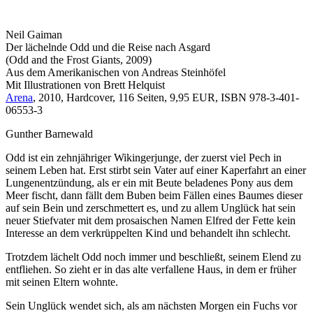
Neil Gaiman
Der lächelnde Odd und die Reise nach Asgard
(Odd and the Frost Giants, 2009)
Aus dem Amerikanischen von Andreas Steinhöfel
Mit Illustrationen von Brett Helquist
Arena
, 2010, Hardcover, 116 Seiten, 9,95 EUR, ISBN 978-3-401-
06553-3
Gunther Barnewald
Odd ist ein zehnjähriger Wikingerjunge, der zuerst viel Pech in
seinem Leben hat. Erst stirbt sein Vater auf einer Kaperfahrt an einer
Lungenentzündung, als er ein mit Beute beladenes Pony aus dem
Meer fischt, dann fällt dem Buben beim Fällen eines Baumes dieser
auf sein Bein und zerschmettert es, und zu allem Unglück hat sein
neuer Stiefvater mit dem prosaischen Namen Elfred der Fette kein
Interesse an dem verkrüppelten Kind und behandelt ihn schlecht.
Trotzdem lächelt Odd noch immer und beschließt, seinem Elend zu
entfliehen. So zieht er in das alte verfallene Haus, in dem er früher
mit seinen Eltern wohnte.
Sein Unglück wendet sich, als am nächsten Morgen ein Fuchs vor