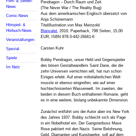
Film- & Serien-
Pendragon – Durch Raum und Zeit
News
(The Never War / The Reality Bug)
Aus dem amerikanischen Englisch übersetzt von
Comic-News
Anja Schünemann
Hörspiel- &
Titelillustration von Max Meinzold
Hörbuch-News
Blanvalet
, 2010, Paperback, 798 Seiten, 15,00
EUR, ISBN 978-3-442-26661-6
Veranstaltungen
Carsten Kuhr
Spezial
Spiele
Bobby Pendragon, unser Held und Gegenspieler
des bösen Gestaltwandlers Saint Dane, der die
Im Netz
zehn Universen vernichten will, hat nun schon
Einiges erlebt. Auf einer mittelalterlichen Welt
musste er ebenso eingreifen, wie auf einer
hochtechnisierten Wasserwelt. Im zweiten, der
beiden in diesem Buch enthaltenen Romane, geht
es in eine weitere, bislang unbekannte Dimension.
Zunächst entführt uns der Autor aber ins New York
des Jahres 1937. Bobby schleicht sich als Page
in ein Nobelhotel ein. Der Gangsterboss Maxe
Rose paktiert mit den Nazis. Seine Belohnung,
Geld, Diamanten und Kunstwerke; soll auf dem