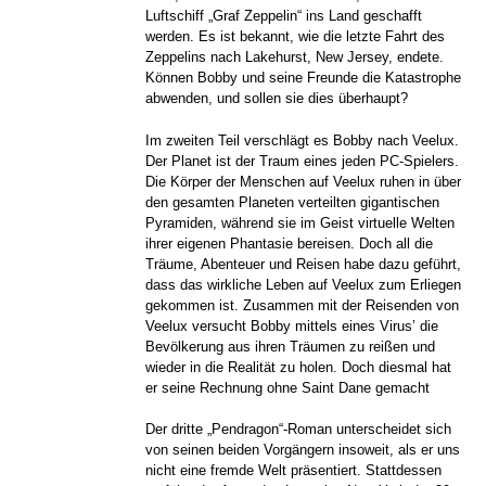
Luftschiff „Graf Zeppelin“ ins Land geschafft
werden. Es ist bekannt, wie die letzte Fahrt des
Zeppelins nach Lakehurst, New Jersey, endete.
Können Bobby und seine Freunde die Katastrophe
abwenden, und sollen sie dies überhaupt?
Im zweiten Teil verschlägt es Bobby nach Veelux.
Der Planet ist der Traum eines jeden PC-Spielers.
Die Körper der Menschen auf Veelux ruhen in über
den gesamten Planeten verteilten gigantischen
Pyramiden, während sie im Geist virtuelle Welten
ihrer eigenen Phantasie bereisen. Doch all die
Träume, Abenteuer und Reisen habe dazu geführt,
dass das wirkliche Leben auf Veelux zum Erliegen
gekommen ist. Zusammen mit der Reisenden von
Veelux versucht Bobby mittels eines Virus’ die
Bevölkerung aus ihren Träumen zu reißen und
wieder in die Realität zu holen. Doch diesmal hat
er seine Rechnung ohne Saint Dane gemacht
Der dritte „Pendragon“-Roman unterscheidet sich
von seinen beiden Vorgängern insoweit, als er uns
nicht eine fremde Welt präsentiert. Stattdessen