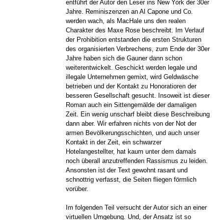
entführt der Autor den Leser ins New York der 30er
Jahre. Reminiszenzen an Al Capone und Co.
werden wach, als MacHale uns den realen
Charakter des Maxe Rose beschreibt. Im Verlauf
der Prohibition entstanden die ersten Strukturen
des organisierten Verbrechens, zum Ende der 30er
Jahre haben sich die Gauner dann schon
weiterentwickelt. Geschickt werden legale und
illegale Unternehmen gemixt, wird Geldwäsche
betrieben und der Kontakt zu Honoratioren der
besseren Gesellschaft gesucht. Insoweit ist dieser
Roman auch ein Sittengemälde der damaligen
Zeit. Ein wenig unscharf bleibt diese Beschreibung
dann aber. Wir erfahren nichts von der Not der
armen Bevölkerungsschichten, und auch unser
Kontakt in der Zeit, ein schwarzer
Hotelangestellter, hat kaum unter dem damals
noch überall anzutreffenden Rassismus zu leiden.
Ansonsten ist der Text gewohnt rasant und
schnottrig verfasst, die Seiten fliegen förmlich
vorüber.
Im folgenden Teil versucht der Autor sich an einer
virtuellen Umgebung. Und, der Ansatz ist so