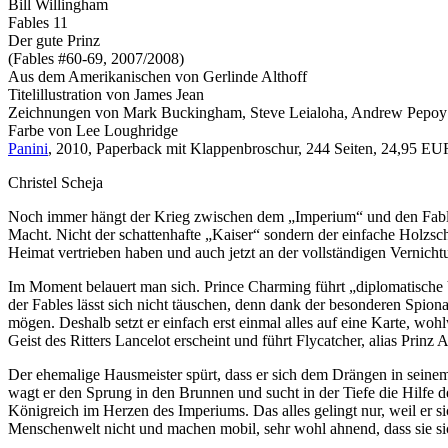
Bill Willingham
Fables 11
Der gute Prinz
(Fables #60-69, 2007/2008)
Aus dem Amerikanischen von Gerlinde Althoff
Titelillustration von James Jean
Zeichnungen von Mark Buckingham, Steve Leialoha, Andrew Pepoy
Farbe von Lee Loughridge
Panini
, 2010, Paperback mit Klappenbroschur, 244 Seiten, 24,95 E
Christel Scheja
Noch immer hängt der Krieg zwischen dem „Imperium“ und den Fable
Macht. Nicht der schattenhafte „Kaiser“ sondern der einfache Holzschn
Heimat vertrieben haben und auch jetzt an der vollständigen Vernicht
Im Moment belauert man sich. Prince Charming führt „diplomatische
der Fables lässt sich nicht täuschen, denn dank der besonderen Spiona
mögen. Deshalb setzt er einfach erst einmal alles auf eine Karte, wo
Geist des Ritters Lancelot erscheint und führt Flycatcher, alias Prin
Der ehemalige Hausmeister spürt, dass er sich dem Drängen in seine
wagt er den Sprung in den Brunnen und sucht in der Tiefe die Hilfe 
Königreich im Herzen des Imperiums. Das alles gelingt nur, weil er s
Menschenwelt nicht und machen mobil, sehr wohl ahnend, dass sie sich