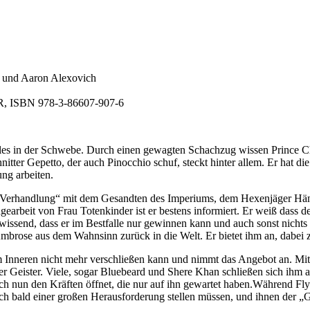
 und Aaron Alexovich
UR, ISBN 978-3-86607-907-6
s in der Schwebe. Durch einen gewagten Schachzug wissen Prince Ch
itter Gepetto, der auch Pinocchio schuf, steckt hinter allem. Er hat d
ung arbeiten.
 Verhandlung“ mit dem Gesandten des Imperiums, dem Hexenjäger Hänsel
gearbeit von Frau Totenkinder ist er bestens informiert. Er weiß dass d
hlwissend, dass er im Bestfalle nur gewinnen kann und auch sonst nicht
z Ambrose aus dem Wahnsinn zurück in die Welt. Er bietet ihm an, dabei 
m Inneren nicht mehr verschließen kann und nimmt das Angebot an. Mit
der Geister. Viele, sogar Bluebeard und Shere Khan schließen sich ihm
ich nun den Kräften öffnet, die nur auf ihn gewartet haben.Während Fly
 bald einer großen Herausforderung stellen müssen, und ihnen der „Gut