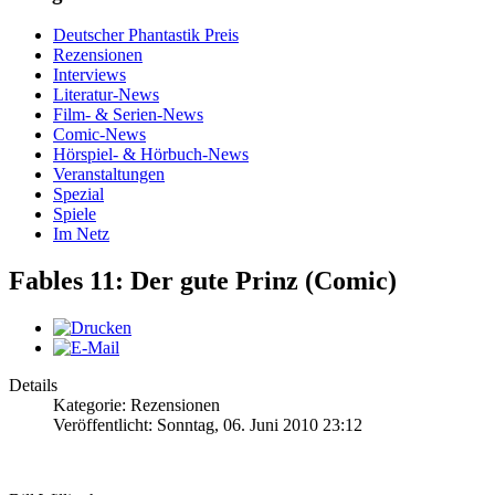
Deutscher Phantastik Preis
Rezensionen
Interviews
Literatur-News
Film- & Serien-News
Comic-News
Hörspiel- & Hörbuch-News
Veranstaltungen
Spezial
Spiele
Im Netz
Fables 11: Der gute Prinz (Comic)
Details
Kategorie: Rezensionen
Veröffentlicht: Sonntag, 06. Juni 2010 23:12