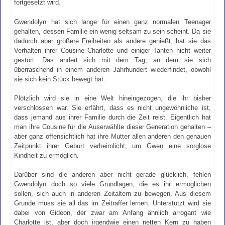
fortgesetzt wird.
Gwendolyn hat sich lange für einen ganz normalen Teenager
gehalten, dessen Familie ein wenig seltsam zu sein scheint. Da sie
dadurch aber größere Freiheiten als andere genießt, hat sie das
Verhalten ihrer Cousine Charlotte und einiger Tanten nicht weiter
gestört. Das ändert sich mit dem Tag, an dem sie sich
überraschend in einem anderen Jahrhundert wiederfindet, obwohl
sie sich kein Stück bewegt hat.
Plötzlich wird sie in eine Welt hineingezogen, die ihr bisher
verschlossen war. Sie erfährt, dass es nicht ungewöhnliche ist,
dass jemand aus ihrer Familie durch die Zeit reist. Eigentlich hat
man ihre Cousine für die Auserwählte dieser Generation gehalten –
aber ganz offensichtlich hat ihre Mutter allen anderen den genauen
Zeitpunkt ihrer Geburt verheimlicht, um Gwen eine sorglose
Kindheit zu ermöglich.
Darüber sind die anderen aber nicht gerade glücklich, fehlen
Gwendolyn doch so viele Grundlagen, die es ihr ermöglichen
sollen, sich auch in anderen Zeitaltern zu bewegen. Aus diesem
Grunde muss sie all das im Zeitraffer lernen. Unterstützt wird sie
dabei von Gideon, der zwar am Anfang ähnlich arrogant wie
Charlotte ist, aber doch irgendwie einen netten Kern zu haben