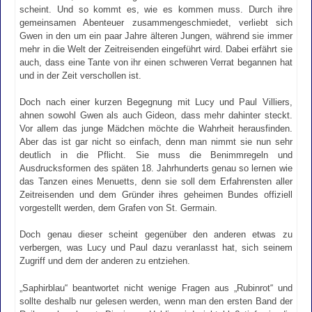
scheint. Und so kommt es, wie es kommen muss. Durch ihre
gemeinsamen Abenteuer zusammengeschmiedet, verliebt sich
Gwen in den um ein paar Jahre älteren Jungen, während sie immer
mehr in die Welt der Zeitreisenden eingeführt wird. Dabei erfährt sie
auch, dass eine Tante von ihr einen schweren Verrat begannen hat
und in der Zeit verschollen ist.
Doch nach einer kurzen Begegnung mit Lucy und Paul Villiers,
ahnen sowohl Gwen als auch Gideon, dass mehr dahinter steckt.
Vor allem das junge Mädchen möchte die Wahrheit herausfinden.
Aber das ist gar nicht so einfach, denn man nimmt sie nun sehr
deutlich in die Pflicht. Sie muss die Benimmregeln und
Ausdrucksformen des späten 18. Jahrhunderts genau so lernen wie
das Tanzen eines Menuetts, denn sie soll dem Erfahrensten aller
Zeitreisenden und dem Gründer ihres geheimen Bundes offiziell
vorgestellt werden, dem Grafen von St. Germain.
Doch genau dieser scheint gegenüber den anderen etwas zu
verbergen, was Lucy und Paul dazu veranlasst hat, sich seinem
Zugriff und dem der anderen zu entziehen.
„Saphirblau“ beantwortet nicht wenige Fragen aus „Rubinrot“ und
sollte deshalb nur gelesen werden, wenn man den ersten Band der