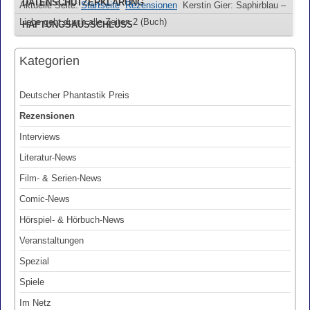
DATENSCHUTZERKLÄRUNG
Aktuelle Seite:
Startseite
Rezensionen
Kerstin Gier: Saphirblau –
Liebe geht durch alle Zeiten 2 (Buch)
HAFTUNGSAUSSCHLUSS
Kategorien
Deutscher Phantastik Preis
Rezensionen
Interviews
Literatur-News
Film- & Serien-News
Comic-News
Hörspiel- & Hörbuch-News
Veranstaltungen
Spezial
Spiele
Im Netz