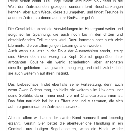
Reihe schon kennt. Die junge Heldin wird nicht bloß tiefer in die
Welt der Zeitreisenden gezogen, sondern lernt Beschränkungen
kennen, aber auch Wege, diese zu umgehen, und findet Freunde in
anderen Zeiten, zu denen auch ihr Großvater gehört.
Die Geschichte spinnt die Verwicklungen im Hintergrund weiter und
sorgt so für Spannung, die auch noch bis in den dritten und
abschließenden Teil reichen wird. Dazu kommen aber auch viele
Elemente, die vor allem jungen Lesern gefallen werden.
Auch wenn sie jetzt in der Rolle der Auserwählten steckt, steigt
dies Gwen doch nur wenig zu Kopf. Sie ist gegenüber ihrer
arroganten Cousine ein wenig schadenfroh, aber ansonsten
dieselbe geblieben – aufgeweckt, neugierig, und nicht zuletzt hört
sie auch weiterhin auf ihren Instinkt.
Das Liebeschaos findet ebenfalls seine Fortsetzung, denn auch
wenn Gwen Gideon mag, so bleibt sie weiterhin im Unklaren über
seine Gefühle, da er immer noch viel mit Charlotte zusammen ist.
Das führt natürlich bei ihr zu Eifersucht und Misstrauen, die sich
auf ihre gemeinsamen Zeitreisen auswirkt.
Alles in allem wird auch der zweite Band humorvoll und lebendig
erzählt. Kerstin Gier bettet die abenteuerliche Handlung in ein
Gemisch aus lustigen Begebenheiten, wenn die Heldin wieder