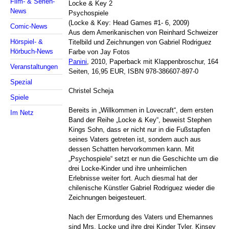
Film- & Serien-
Locke & Key 2
News
Psychospiele
(Locke & Key: Head Games #1- 6, 2009)
Comic-News
Aus dem Amerikanischen von Reinhard Schweizer
Hörspiel- &
Titelbild und Zeichnungen von Gabriel Rodriguez
Hörbuch-News
Farbe von Jay Fotos
Panini
, 2010, Paperback mit Klappenbroschur, 164
Veranstaltungen
Seiten, 16,95 EUR, ISBN 978-386607-897-0
Spezial
Christel Scheja
Spiele
Bereits in „Willkommen in Lovecraft“, dem ersten
Im Netz
Band der Reihe „Locke & Key“, beweist Stephen
Kings Sohn, dass er nicht nur in die Fußstapfen
seines Vaters getreten ist, sondern auch aus
dessen Schatten hervorkommen kann. Mit
„Psychospiele“ setzt er nun die Geschichte um die
drei Locke-Kinder und ihre unheimlichen
Erlebnisse weiter fort. Auch diesmal hat der
chilenische Künstler Gabriel Rodriguez wieder die
Zeichnungen beigesteuert.
Nach der Ermordung des Vaters und Ehemannes
sind Mrs. Locke und ihre drei Kinder Tyler, Kinsey