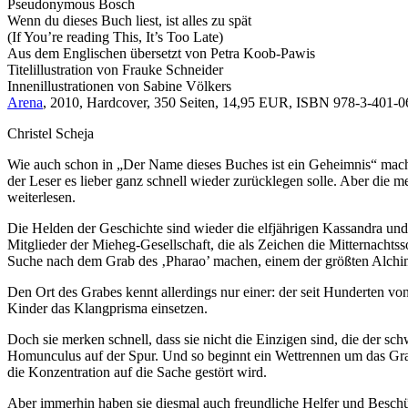
Pseudonymous Bosch
Wenn du dieses Buch liest, ist alles zu spät
(If You’re reading This, It’s Too Late)
Aus dem Englischen übersetzt von Petra Koob-Pawis
Titelillustration von Frauke Schneider
Innenillustrationen von Sabine Völkers
Arena
, 2010, Hardcover, 350 Seiten, 14,95 EUR, ISBN 978-3-401-
Christel Scheja
Wie auch schon in „Der Name dieses Buches ist ein Geheimnis“ macht de
der Leser es lieber ganz schnell wieder zurücklegen solle. Aber die m
weiterlesen.
Die Helden der Geschichte sind wieder die elfjährigen Kassandra und
Mitglieder der Mieheg-Gesellschaft, die als Zeichen die Mitternachtsson
Suche nach dem Grab des ‚Pharao’ machen, einem der größten Alchimi
Den Ort des Grabes kennt allerdings nur einer: der seit Hunderten v
Kinder das Klangprisma einsetzen.
Doch sie merken schnell, dass sie nicht die Einzigen sind, die der sc
Homunculus auf der Spur. Und so beginnt ein Wettrennen um das Grab
die Konzentration auf die Sache gestört wird.
Aber immerhin haben sie diesmal auch freundliche Helfer und Beschüt