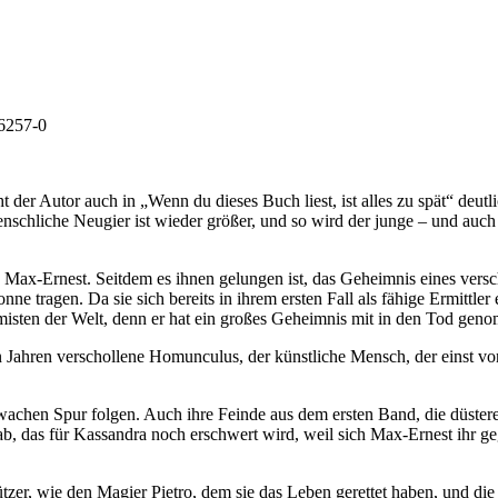
06257-0
r Autor auch in „Wenn du dieses Buch liest, ist alles zu spät“ deutlich
enschliche Neugier ist wieder größer, und so wird der junge – und auch ä
 Max-Ernest. Seitdem es ihnen gelungen ist, das Geheimnis eines vers
ne tragen. Da sie sich bereits in ihrem ersten Fall als fähige Ermittler
sten der Welt, denn er hat ein großes Geheimnis mit in den Tod geno
on Jahren verschollene Homunculus, der künstliche Mensch, der einst 
hwachen Spur folgen. Auch ihre Feinde aus dem ersten Band, die düstere
, das für Kassandra noch erschwert wird, weil sich Max-Ernest ihr ge
zer, wie den Magier Pietro, dem sie das Leben gerettet haben, und di