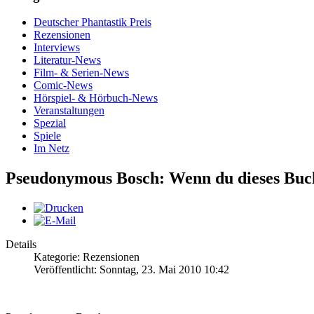
Deutscher Phantastik Preis
Rezensionen
Interviews
Literatur-News
Film- & Serien-News
Comic-News
Hörspiel- & Hörbuch-News
Veranstaltungen
Spezial
Spiele
Im Netz
Pseudonymous Bosch: Wenn du dieses Buch li
Details
Kategorie: Rezensionen
Veröffentlicht: Sonntag, 23. Mai 2010 10:42