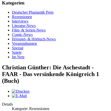
Kategorien
Deutscher Phantastik Preis
Rezensionen
Interviews
Literatur-News
Film- & Serien-News
Comic-News
Hörspiel- & Hörbuch-News
Veranstaltungen
Spezial
Spiele
Im Netz
Christian Günther: Die Aschestadt -
FAAR - Das versinkende Königreich 1
(Buch)
Details
Kategorie: Rezensionen