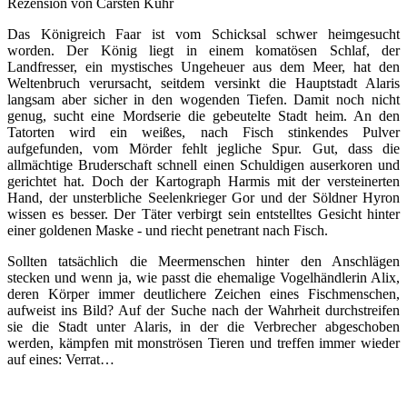
Rezension von Carsten Kuhr
Das Königreich Faar ist vom Schicksal schwer heimgesucht
worden. Der König liegt in einem komatösen Schlaf, der
Landfresser, ein mystisches Ungeheuer aus dem Meer, hat den
Weltenbruch verursacht, seitdem versinkt die Hauptstadt Alaris
langsam aber sicher in den wogenden Tiefen. Damit noch nicht
genug, sucht eine Mordserie die gebeutelte Stadt heim. An den
Tatorten wird ein weißes, nach Fisch stinkendes Pulver
aufgefunden, vom Mörder fehlt jegliche Spur. Gut, dass die
allmächtige Bruderschaft schnell einen Schuldigen auserkoren und
gerichtet hat. Doch der Kartograph Harmis mit der versteinerten
Hand, der unsterbliche Seelenkrieger Gor und der Söldner Hyron
wissen es besser. Der Täter verbirgt sein entstelltes Gesicht hinter
einer goldenen Maske - und riecht penetrant nach Fisch.
Sollten tatsächlich die Meermenschen hinter den Anschlägen
stecken und wenn ja, wie passt die ehemalige Vogelhändlerin Alix,
deren Körper immer deutlichere Zeichen eines Fischmenschen,
aufweist ins Bild? Auf der Suche nach der Wahrheit durchstreifen
sie die Stadt unter Alaris, in der die Verbrecher abgeschoben
werden, kämpfen mit monströsen Tieren und treffen immer wieder
auf eines: Verrat…