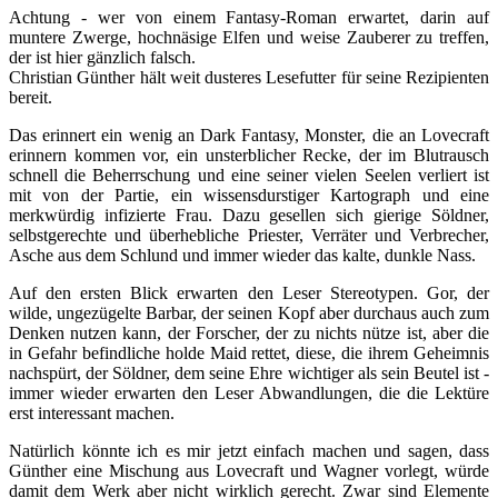
Achtung - wer von einem Fantasy-Roman erwartet, darin auf
muntere Zwerge, hochnäsige Elfen und weise Zauberer zu treffen,
der ist hier gänzlich falsch.
Christian Günther hält weit dusteres Lesefutter für seine Rezipienten
bereit.
Das erinnert ein wenig an Dark Fantasy, Monster, die an Lovecraft
erinnern kommen vor, ein unsterblicher Recke, der im Blutrausch
schnell die Beherrschung und eine seiner vielen Seelen verliert ist
mit von der Partie, ein wissensdurstiger Kartograph und eine
merkwürdig infizierte Frau. Dazu gesellen sich gierige Söldner,
selbstgerechte und überhebliche Priester, Verräter und Verbrecher,
Asche aus dem Schlund und immer wieder das kalte, dunkle Nass.
Auf den ersten Blick erwarten den Leser Stereotypen. Gor, der
wilde, ungezügelte Barbar, der seinen Kopf aber durchaus auch zum
Denken nutzen kann, der Forscher, der zu nichts nütze ist, aber die
in Gefahr befindliche holde Maid rettet, diese, die ihrem Geheimnis
nachspürt, der Söldner, dem seine Ehre wichtiger als sein Beutel ist -
immer wieder erwarten den Leser Abwandlungen, die die Lektüre
erst interessant machen.
Natürlich könnte ich es mir jetzt einfach machen und sagen, dass
Günther eine Mischung aus Lovecraft und Wagner vorlegt, würde
damit dem Werk aber nicht wirklich gerecht. Zwar sind Elemente