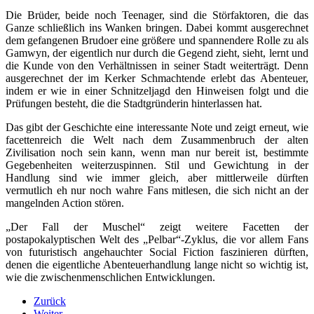
Die Brüder, beide noch Teenager, sind die Störfaktoren, die das
Ganze schließlich ins Wanken bringen. Dabei kommt ausgerechnet
dem gefangenen Brudoer eine größere und spannendere Rolle zu als
Gamwyn, der eigentlich nur durch die Gegend zieht, sieht, lernt und
die Kunde von den Verhältnissen in seiner Stadt weiterträgt. Denn
ausgerechnet der im Kerker Schmachtende erlebt das Abenteuer,
indem er wie in einer Schnitzeljagd den Hinweisen folgt und die
Prüfungen besteht, die die Stadtgründerin hinterlassen hat.
Das gibt der Geschichte eine interessante Note und zeigt erneut, wie
facettenreich die Welt nach dem Zusammenbruch der alten
Zivilisation noch sein kann, wenn man nur bereit ist, bestimmte
Gegebenheiten weiterzuspinnen. Stil und Gewichtung in der
Handlung sind wie immer gleich, aber mittlerweile dürften
vermutlich eh nur noch wahre Fans mitlesen, die sich nicht an der
mangelnden Action stören.
„Der Fall der Muschel“ zeigt weitere Facetten der
postapokalyptischen Welt des „Pelbar“-Zyklus, die vor allem Fans
von futuristisch angehauchter Social Fiction faszinieren dürften,
denen die eigentliche Abenteuerhandlung lange nicht so wichtig ist,
wie die zwischenmenschlichen Entwicklungen.
Zurück
Weiter