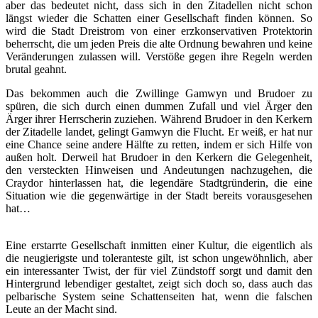
aber das bedeutet nicht, dass sich in den Zitadellen nicht schon
längst wieder die Schatten einer Gesellschaft finden können. So
wird die Stadt Dreistrom von einer erzkonservativen Protektorin
beherrscht, die um jeden Preis die alte Ordnung bewahren und keine
Veränderungen zulassen will. Verstöße gegen ihre Regeln werden
brutal geahnt.
Das bekommen auch die Zwillinge Gamwyn und Brudoer zu
spüren, die sich durch einen dummen Zufall und viel Ärger den
Ärger ihrer Herrscherin zuziehen. Während Brudoer in den Kerkern
der Zitadelle landet, gelingt Gamwyn die Flucht. Er weiß, er hat nur
eine Chance seine andere Hälfte zu retten, indem er sich Hilfe von
außen holt. Derweil hat Brudoer in den Kerkern die Gelegenheit,
den versteckten Hinweisen und Andeutungen nachzugehen, die
Craydor hinterlassen hat, die legendäre Stadtgründerin, die eine
Situation wie die gegenwärtige in der Stadt bereits vorausgesehen
hat…
Eine erstarrte Gesellschaft inmitten einer Kultur, die eigentlich als
die neugierigste und toleranteste gilt, ist schon ungewöhnlich, aber
ein interessanter Twist, der für viel Zündstoff sorgt und damit den
Hintergrund lebendiger gestaltet, zeigt sich doch so, dass auch das
pelbarische System seine Schattenseiten hat, wenn die falschen
Leute an der Macht sind.