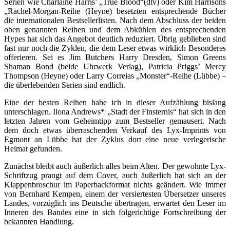
Serien wie Charlaine Harris’ „True Blood“(dtv) oder Kim Harrisons
„Rachel-Morgan-Reihe (Heyne) besetzten entsprechende Bücher
die internationalen Bestsellerlisten. Nach dem Abschluss der beiden
oben genannten Reihen und dem Abkühlen des entsprechenden
Hypes hat sich das Angebot deutlich reduziert. Übrig geblieben sind
fast nur noch die Zyklen, die dem Leser etwas wirklich Besonderes
offerieren. Sei es Jim Butchers Harry Dresden, Simon Greens
Shaman Bond (beide Uhrwerk Verlag), Patricia Priggs’ Mercy
Thompson (Heyne) oder Larry Correias „Monster“-Reihe (Lübbe) –
die überlebenden Serien sind endlich.
Eine der besten Reihen habe ich in dieser Aufzählung bislang
unterschlagen. Ilona Andrews* „Stadt der Finsternis“ hat sich in den
letzten Jahren vom Geheimtipp zum Bestseller gemausert. Nach
dem doch etwas überraschenden Verkauf des Lyx-Imprints von
Egmont an Lübbe hat der Zyklus dort eine neue verlegerische
Heimat gefunden.
Zunächst bleibt auch äußerlich alles beim Alten. Der gewohnte Lyx-
Schriftzug prangt auf dem Cover, auch äußerlich hat sich an der
Klappenbroschur im Paperbackformat nichts geändert. Wie immer
von Bernhard Kempen, einem der versiertesten Übersetzer unseres
Landes, vorzüglich ins Deutsche übertragen, erwartet den Leser im
Inneren des Bandes eine in sich folgerichtige Fortschreibung der
bekannten Handlung.