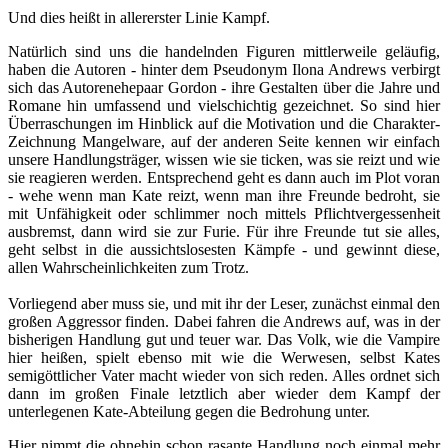
Und dies heißt in allererster Linie Kampf.
Natürlich sind uns die handelnden Figuren mittlerweile geläufig,
haben die Autoren - hinter dem Pseudonym Ilona Andrews verbirgt
sich das Autorenehepaar Gordon - ihre Gestalten über die Jahre und
Romane hin umfassend und vielschichtig gezeichnet. So sind hier
Überraschungen im Hinblick auf die Motivation und die Charakter-
Zeichnung Mangelware, auf der anderen Seite kennen wir einfach
unsere Handlungsträger, wissen wie sie ticken, was sie reizt und wie
sie reagieren werden. Entsprechend geht es dann auch im Plot voran
- wehe wenn man Kate reizt, wenn man ihre Freunde bedroht, sie
mit Unfähigkeit oder schlimmer noch mittels Pflichtvergessenheit
ausbremst, dann wird sie zur Furie. Für ihre Freunde tut sie alles,
geht selbst in die aussichtslosesten Kämpfe - und gewinnt diese,
allen Wahrscheinlichkeiten zum Trotz.
Vorliegend aber muss sie, und mit ihr der Leser, zunächst einmal den
großen Aggressor finden. Dabei fahren die Andrews auf, was in der
bisherigen Handlung gut und teuer war. Das Volk, wie die Vampire
hier heißen, spielt ebenso mit wie die Werwesen, selbst Kates
semigöttlicher Vater macht wieder von sich reden. Alles ordnet sich
dann im großen Finale letztlich aber wieder dem Kampf der
unterlegenen Kate-Abteilung gegen die Bedrohung unter.
Hier nimmt die ohnehin schon rasante Handlung noch einmal mehr