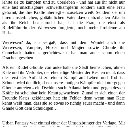
lehrte sie zu kämpfen und zu überleben - und hat aus ihr nicht nur
eine fast unschlagbare Schwertkämpferin sondern auch eine Frau
geformt, die ihre Kräfte überlegt einzusetzen weiß. Seitdem sie, um
ihren unsterblichen, gottähnlichen Vater davon abzuhalten Atlanta
als ihr Reich beansprucht hat, hat die Frau, die einst als
Rudelführerin der Werwesen fungierte, noch mehr Probleme am
Hals.
Werwesen? Ja, ich vergaß, dass mit dem Wandel auch die
Werwesen, Vampire, Hexer und Magier sowie Ghoule ihr
Comeback hatten - gerüchteweise hat man auch schon einen
Drachen gesehen.
Als ein Rudel Ghoule von außerhalb die Stadt heimsuchen, ahnen
Kate und ihr Verlobter, der ehemalige Meister der Bestien nicht, dass
dies erst der Auftakt zu einem Kampf auf Leben und Tod ist.
Schnell wird deutlich, dass unsere mutigen Kämpfer nicht nur gegen
Ghoule antreten - ein Dschinn sucht Atlanta heim und gegen dessen
Kräfte ist scheinbar kein Kraut gewachsen. Zumal er sich einen der
Freunde Kates gekidnappt hat; ein Fehler, denn wenn man Kate
kennt weiß man, dass sie so etwas so richtig sauer macht - und dann
Gnade Gott dem Schuldigen…
Urban Fantasy war einmal einer der Umsatzbringer der Verlage. Mit