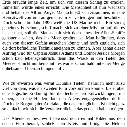
Erde braucht lange Zeit, um sich von diesem Schlag zu erholen.
Immerhin wurde eines erreicht: Die Menschheit ist nun wachsam
und behält das All im Auge. Man schließt sich zusammen, um die
Heimatwelt von nun an gemeinsam zu verteidigen und beschützen.
Doch schon im Jahr 1996 weiß die US-Marine mehr. Ein streng
geheimes Forschungsschiff macht sich zu einer Mission auf, die es
in sich hat, soll die Mannschaft sich doch eines der Alien-Schiffe
genauer ansehen, das ins Meer gestürzt ist. Man befürchtet, dass
auch von diesem Gefahr ausgehen könnte und hofft zugleich, sich
die dort befindliche Technik aneignen zu können. Aber genau dieser
Auftrag wird für Captain Joshua Adams und Doktor Jessica Morgan
schon bald lebensgefährlich, denn das Wrack in den Tiefen des
Meeres ist nicht nur bemannt - es wartet schon bald mit einer Menge
unliebsamer Überraschungen auf…
Wie zu erwarten war, verrät „Dunkle Tiefen“ natürlich nicht allzu
viel von dem, was im zweiten Film vorkommen könnte, bietet aber
eine logische Erklärung für die technischen Entwicklungen, mit
denen, sich die Helden dort den Aliens entgegenstellen dürfen.
Doch die Bergung der Artefakte, die das ermöglichen, ist nicht ganz
so einfach, wie sich die Verantwortlichen das gedacht haben mögen.
Das Abenteuer beschwört bewusst noch einmal Bilder aus dem
ersten Film herauf, schließt den Kreis und bringt die Helden