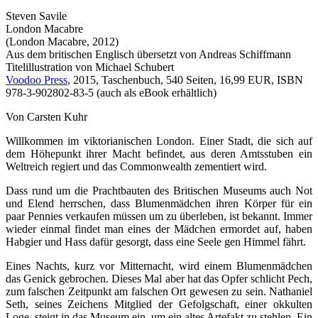
Steven Savile
London Macabre
(London Macabre, 2012)
Aus dem britischen Englisch übersetzt von Andreas Schiffmann
Titelillustration von Michael Schubert
Voodoo Press
, 2015, Taschenbuch, 540 Seiten, 16,99 EUR, ISBN
978-3-902802-83-5 (auch als eBook erhältlich)
Von Carsten Kuhr
Willkommen im viktorianischen London. Einer Stadt, die sich auf
dem Höhepunkt ihrer Macht befindet, aus deren Amtsstuben ein
Weltreich regiert und das Commonwealth zementiert wird.
Dass rund um die Prachtbauten des Britischen Museums auch Not
und Elend herrschen, dass Blumenmädchen ihren Körper für ein
paar Pennies verkaufen müssen um zu überleben, ist bekannt. Immer
wieder einmal findet man eines der Mädchen ermordet auf, haben
Habgier und Hass dafür gesorgt, dass eine Seele gen Himmel fährt.
Eines Nachts, kurz vor Mitternacht, wird einem Blumenmädchen
das Genick gebrochen. Dieses Mal aber hat das Opfer schlicht Pech,
zum falschen Zeitpunkt am falschen Ort gewesen zu sein. Nathaniel
Seth, seines Zeichens Mitglied der Gefolgschaft, einer okkulten
Loge, steigt in das Museum ein, um ein altes Artefakt zu stehlen. Ein