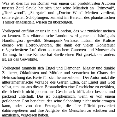
Was ist dies für ein Roman von einem der produktivsten Autoren
unserer Zeit? Savile hat sich über seine Mitarbeit an „Primeval“,
„Torchwood“, „Stargate“ und „Doctor Who“ Meriten verdient,
seine eigenen Schöpfungen, zumeist im Bereich des phantastischen
Thriller angesiedelt, wissen zu überzeugen.
Vorliegend entführt er uns in ein London, das wir zunächst meinen
zu kennen. Das viktorianische London wird gerne und häufig als
Handlungsort gewählt. Steampunk-Verfasser nutzen die Kulisse
ebenso wie Horror-Autoren, die dank der vielen Kohlefeuer
rußgeschwärzte Luft dient so manchem Ganoven und Monster als
Tarnung. In diese Kulisse hat Savile einen Plot gesetzt, der anders
ist, als das Gewohnte.
Vorliegend tummeln sich Engel und Dämonen, Magier und dunkle
Zauberer, Okkultisten und Mörder und versuchen im Chaos der
Heimsuchung das Beste für sich herauszuholen. Der Autor nutzt die
alttestamentarische Vorgabe des Garten Eden, der Engel und Gott
selbst, um uns aus diesen Bestandteilen eine Geschichte zu erzählen,
die sicherlich nicht jedermanns Geschmack trifft, aber bestens und
packend unterhält. Das ist blasphemisch, wenn er von einem
geflohenen Gott berichtet, der seine Schöpfung nicht mehr ertragen
kann, oder von den Erzengeln, die ihre Pflicht pervertiert
dahinvegetieren und ihre Aufgabe, die Menschen zu schützen und
anzuleiten, vergessen haben.