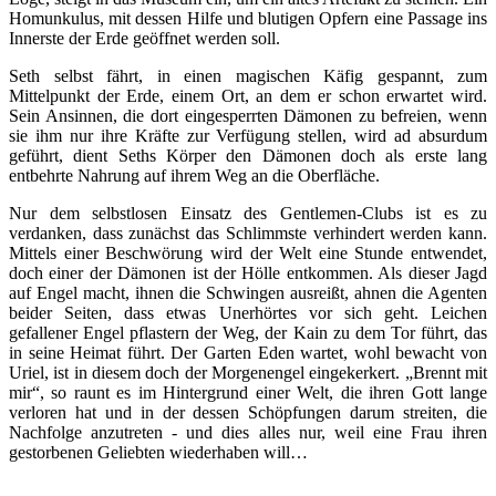
Homunkulus, mit dessen Hilfe und blutigen Opfern eine Passage ins
Innerste der Erde geöffnet werden soll.
Seth selbst fährt, in einen magischen Käfig gespannt, zum
Mittelpunkt der Erde, einem Ort, an dem er schon erwartet wird.
Sein Ansinnen, die dort eingesperrten Dämonen zu befreien, wenn
sie ihm nur ihre Kräfte zur Verfügung stellen, wird ad absurdum
geführt, dient Seths Körper den Dämonen doch als erste lang
entbehrte Nahrung auf ihrem Weg an die Oberfläche.
Nur dem selbstlosen Einsatz des Gentlemen-Clubs ist es zu
verdanken, dass zunächst das Schlimmste verhindert werden kann.
Mittels einer Beschwörung wird der Welt eine Stunde entwendet,
doch einer der Dämonen ist der Hölle entkommen. Als dieser Jagd
auf Engel macht, ihnen die Schwingen ausreißt, ahnen die Agenten
beider Seiten, dass etwas Unerhörtes vor sich geht. Leichen
gefallener Engel pflastern der Weg, der Kain zu dem Tor führt, das
in seine Heimat führt. Der Garten Eden wartet, wohl bewacht von
Uriel, ist in diesem doch der Morgenengel eingekerkert. „Brennt mit
mir“, so raunt es im Hintergrund einer Welt, die ihren Gott lange
verloren hat und in der dessen Schöpfungen darum streiten, die
Nachfolge anzutreten - und dies alles nur, weil eine Frau ihren
gestorbenen Geliebten wiederhaben will…